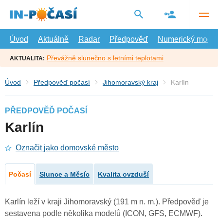
Přejít
na
hlavní
obsah
Úvod
Aktuálně
Radar
Předpověď
Numerický model
Převážně slunečno s letními teplotami
AKTUALITA:
Úvod
Předpověď počasí
Jihomoravský kraj
Karlín
PŘEDPOVĚĎ POČASÍ
Karlín
Označit jako domovské město
Počasí
Slunce a Měsíc
Kvalita ovzduší
Karlín leží v kraji Jihomoravský (191 m n. m.). Předpověď je
sestavena podle několika modelů (ICON, GFS, ECMWF).