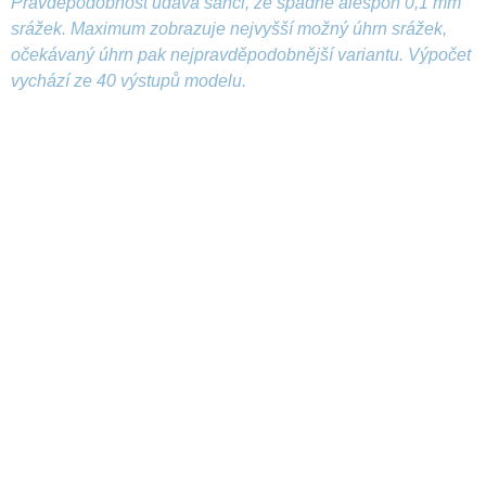
Pravděpodobnost udává šanci, že spadne alespoň 0,1 mm
srážek. Maximum zobrazuje nejvyšší možný úhrn srážek,
očekávaný úhrn pak nejpravděpodobnější variantu. Výpočet
vychází ze 40 výstupů modelu.