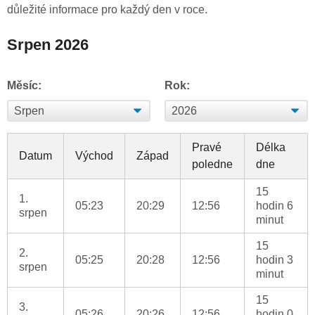
důležité informace pro každý den v roce.
Srpen 2026
Měsíc:
Rok:
Pravé
Délka
Datum
Východ
Západ
poledne
dne
15
1.
05:23
20:29
12:56
hodin 6
srpen
minut
15
2.
05:25
20:28
12:56
hodin 3
srpen
minut
15
3.
05:26
20:26
12:56
hodin 0