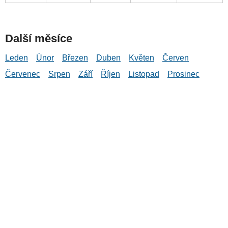
Další měsíce
Leden
Únor
Březen
Duben
Květen
Červen
Červenec
Srpen
Září
Říjen
Listopad
Prosinec