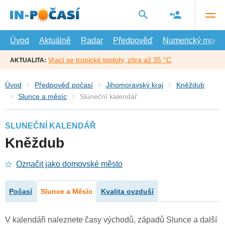
Přejít
na
hlavní
obsah
Úvod
Aktuálně
Radar
Předpověď
Numerický model
Vrací se tropické teploty, zítra až 35 °C
AKTUALITA:
Úvod
Předpověď počasí
Jihomoravský kraj
Kněždub
Slunce a měsíc
Sluneční kalendář
SLUNEČNÍ KALENDÁŘ
Kněždub
Označit jako domovské město
Počasí
Slunce a Měsíc
Kvalita ovzduší
V kalendáři naleznete časy východů, západů Slunce a další