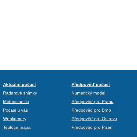
Aktuální počasí
Předpověď počasí
Radarové snímky
Numerický model
Meteostanice
Předpověď pro Prahu
Počasí u vás
Předpověď pro Brno
Webkamery
Předpověď pro Ostravu
Teplotní mapa
Předpověď pro Plzeň