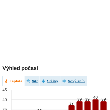
Výhled počasí
Teplota
Vítr
Srážky
Nový sníh
45
40
39
39
39
40
37
35