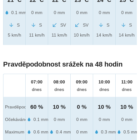
0.1 mm
0 mm
0 mm
0 mm
0 mm
0 mm
S
S
SV
SV
S
S
5 km/h
11 km/h
11 km/h
10 km/h
14 km/h
14 km/h
Pravděpodobnost srážek na 48 hodin
07:00
08:00
09:00
10:00
11:00
dnes
dnes
dnes
dnes
dnes
60 %
10 %
0 %
10 %
10 %
Pravděpod.
Očekáváno
0.1 mm
0 mm
0 mm
0 mm
0 mm
Maximum
0.6 mm
0.4 mm
0 mm
0.3 mm
0.5 mm