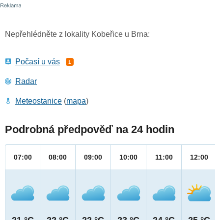
Nepřehlédněte z lokality Kobeřice u Brna:
Počasí u vás
1
Radar
Meteostanice
(
mapa
)
Podrobná předpověď na 24 hodin
07:00
08:00
09:00
10:00
11:00
12:00
21 °C
22 °C
22 °C
23 °C
24 °C
25 °C