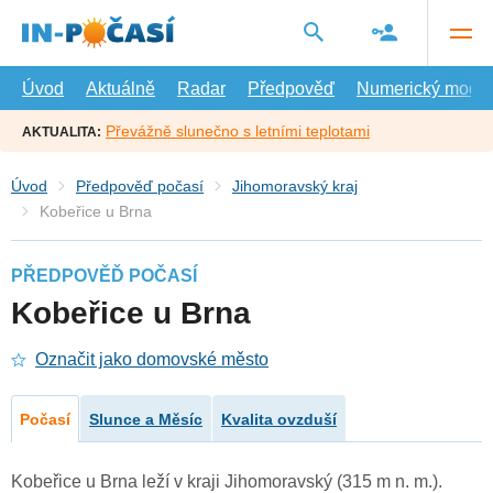
Přejít
na
hlavní
obsah
Úvod
Aktuálně
Radar
Předpověď
Numerický model
Převážně slunečno s letními teplotami
AKTUALITA:
Úvod
Předpověď počasí
Jihomoravský kraj
Kobeřice u Brna
PŘEDPOVĚĎ POČASÍ
Kobeřice u Brna
Označit jako domovské město
Počasí
Slunce a Měsíc
Kvalita ovzduší
Kobeřice u Brna leží v kraji Jihomoravský (315 m n. m.).