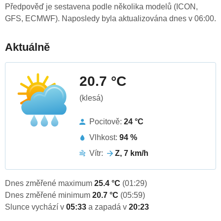
Předpověď je sestavena podle několika modelů (ICON,
GFS, ECMWF). Naposledy byla aktualizována dnes v 06:00.
Aktuálně
20.7 °C
(klesá)
Pocitově:
24 °C
Vlhkost:
94 %
Vítr:
Z, 7 km/h
Dnes změřené maximum
25.4 °C
(01:29)
Dnes změřené minimum
20.7 °C
(05:59)
Slunce vychází v
05:33
a zapadá v
20:23