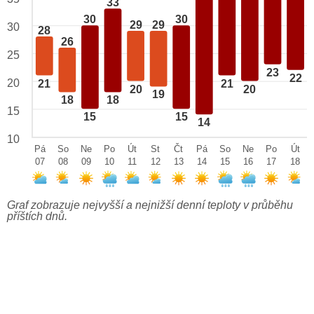
33
30
30
29
29
30
28
26
25
23
22
20
21
21
20
20
19
18
18
15
15
15
14
10
Pá
So
Ne
Po
Út
St
Čt
Pá
So
Ne
Po
Út
07
08
09
10
11
12
13
14
15
16
17
18
Graf zobrazuje nejvyšší a nejnižší denní teploty v průběhu
příštích dnů.