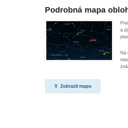
Podrobná mapa oblo
Pro
a z
pla
Na 
nas
zná
Zobrazit mapu