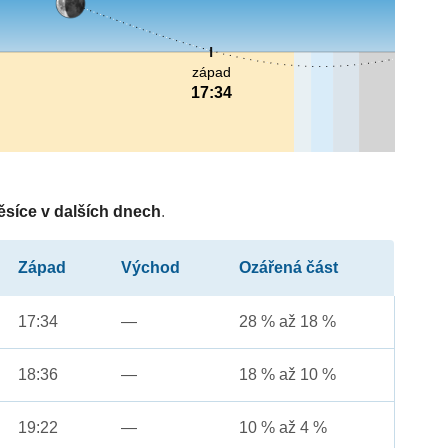
západ
17:34
ěsíce v dalších dnech
.
Západ
Východ
Ozářená část
17:34
—
28 % až 18 %
18:36
—
18 % až 10 %
19:22
—
10 % až 4 %