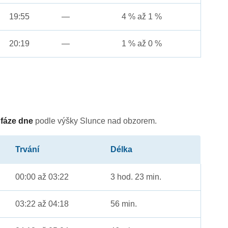
19:55
—
4 % až 1 %
20:19
—
1 % až 0 %
é
fáze dne
podle výšky Slunce nad obzorem.
Trvání
Délka
00:00 až 03:22
3 hod. 23 min.
03:22 až 04:18
56 min.