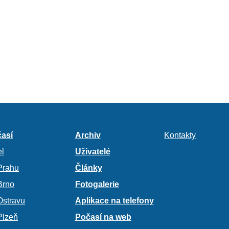
así
Archiv
Kontakty
l
Uživatelé
Prahu
Články
Brno
Fotogalerie
Ostravu
Aplikace na telefony
Plzeň
Počasí na web