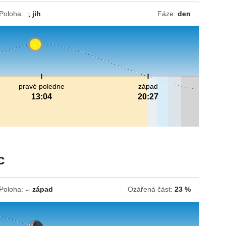
Poloha:
jih
Fáze:
den
↓
pravé poledne
západ
13:04
20:27
c
Poloha:
západ
Ozářená část:
23 %
↓