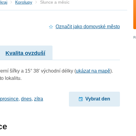
kraj
Korolupy
Slunce a měsíc
Označit jako domovské město
Kvalita ovzduší
erní šířky a 15° 38' východní délky (
ukázat na mapě
).
o lokalitu.
 prosince
,
dnes
,
zítra
Vybrat den
ce