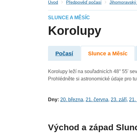
Úvod
Předpověď počasí
Jihomoravský 
SLUNCE A MĚSÍC
Korolupy
Počasí
Slunce a Měsíc
Korolupy leží na souřadnicích 48° 55' sev
Prohlédněte si astronomické údaje pro tut
Dny:
20. března
,
21. června
,
23. září
,
21.
Východ a západ Slun