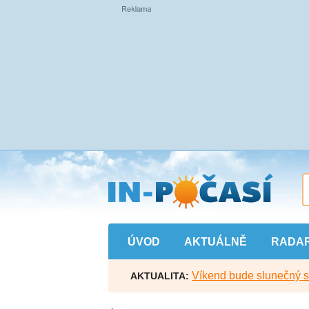
Přejít
na
hlavní
obsah
ÚVOD
AKTUÁLNĚ
RADA
Víkend bude slunečný s l
AKTUALITA: