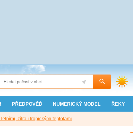
R
PŘEDPOVĚĎ
NUMERICKÝ
MODEL
ŘEKY
etními, zítra i tropickými teplotami