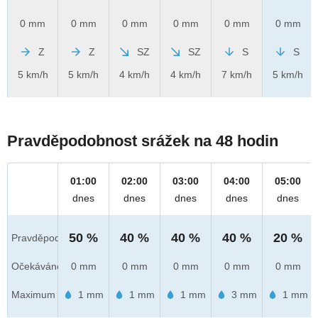
0 mm
0 mm
0 mm
0 mm
0 mm
0 mm
Z
Z
SZ
SZ
S
S
5 km/h
5 km/h
4 km/h
4 km/h
7 km/h
5 km/h
Pravděpodobnost srážek na 48 hodin
01:00
02:00
03:00
04:00
05:00
dnes
dnes
dnes
dnes
dnes
50 %
40 %
40 %
40 %
20 %
Pravděpod.
Očekáváno
0 mm
0 mm
0 mm
0 mm
0 mm
Maximum
1 mm
1 mm
1 mm
3 mm
1 mm