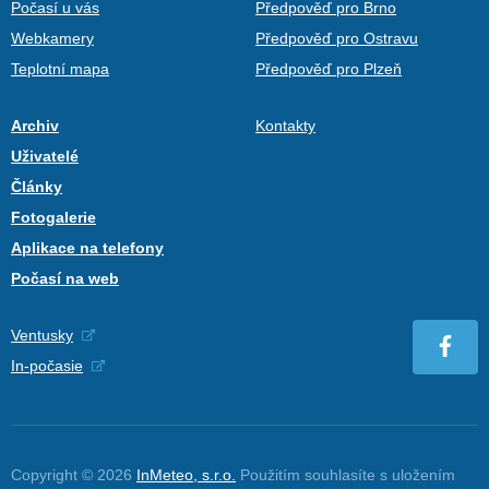
Počasí u vás
Předpověď pro Brno
Webkamery
Předpověď pro Ostravu
Teplotní mapa
Předpověď pro Plzeň
Archiv
Kontakty
Uživatelé
Články
Fotogalerie
Aplikace na telefony
Počasí na web
Ventusky
In-počasie
Copyright © 2026
InMeteo, s.r.o.
Použitím souhlasíte s uložením