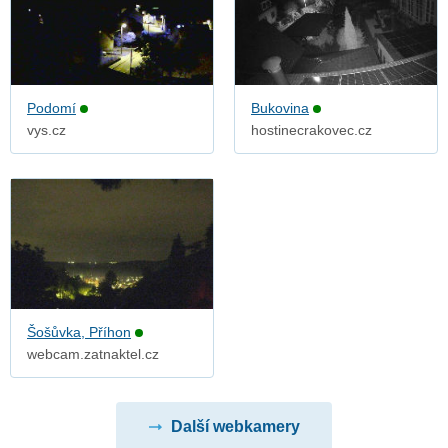
Podomí
Bukovina
vys.cz
hostinecrakovec.cz
Šošůvka, Příhon
webcam.zatnaktel.cz
Další webkamery