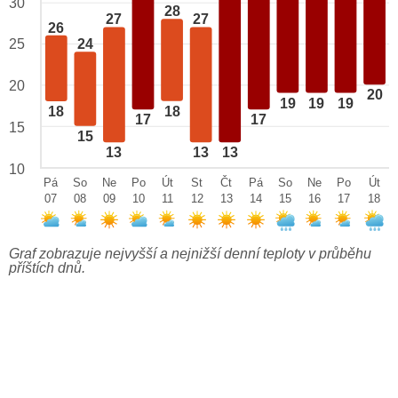
30
28
27
27
26
25
24
20
20
19
19
19
18
18
17
17
15
15
13
13
13
10
Pá
So
Ne
Po
Út
St
Čt
Pá
So
Ne
Po
Út
07
08
09
10
11
12
13
14
15
16
17
18
Graf zobrazuje nejvyšší a nejnižší denní teploty v průběhu
příštích dnů.