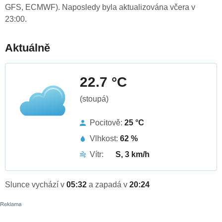
GFS, ECMWF). Naposledy byla aktualizována včera v
23:00.
Aktuálně
22.7 °C
(stoupá)
Pocitově:
25 °C
Vlhkost:
62 %
Vítr:
S, 3 km/h
Slunce vychází v
05:32
a zapadá v
20:24