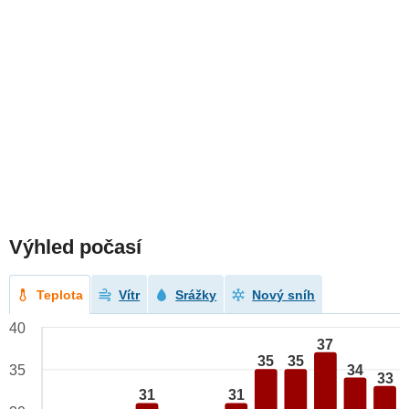
Výhled počasí
Teplota
Vítr
Srážky
Nový sníh
40
37
35
35
34
35
33
31
31