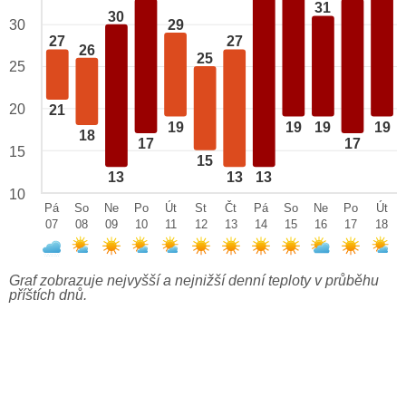
31
30
29
30
27
27
26
25
25
20
21
19
19
19
19
18
17
17
15
15
13
13
13
10
Pá
So
Ne
Po
Út
St
Čt
Pá
So
Ne
Po
Út
07
08
09
10
11
12
13
14
15
16
17
18
Graf zobrazuje nejvyšší a nejnižší denní teploty v průběhu
příštích dnů.