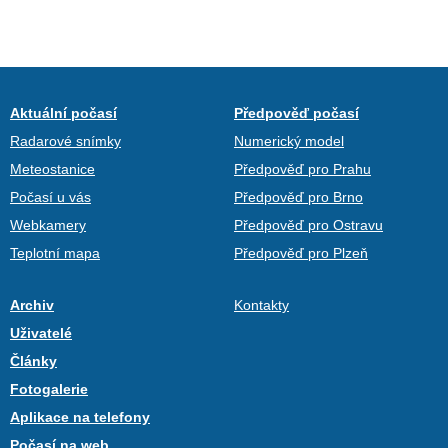
Aktuální počasí
Předpověď počasí
Radarové snímky
Numerický model
Meteostanice
Předpověď pro Prahu
Počasí u vás
Předpověď pro Brno
Webkamery
Předpověď pro Ostravu
Teplotní mapa
Předpověď pro Plzeň
Archiv
Kontakty
Uživatelé
Články
Fotogalerie
Aplikace na telefony
Počasí na web