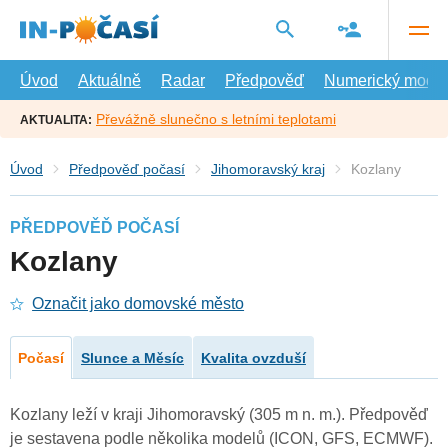
Přejít
na
hlavní
obsah
Úvod
Aktuálně
Radar
Předpověď
Numerický model
Převážně slunečno s letními teplotami
AKTUALITA:
Úvod
Předpověď počasí
Jihomoravský kraj
Kozlany
PŘEDPOVĚĎ POČASÍ
Kozlany
Označit jako domovské město
Počasí
Slunce a Měsíc
Kvalita ovzduší
Kozlany leží v kraji Jihomoravský (305 m n. m.). Předpověď
je sestavena podle několika modelů (ICON, GFS, ECMWF).