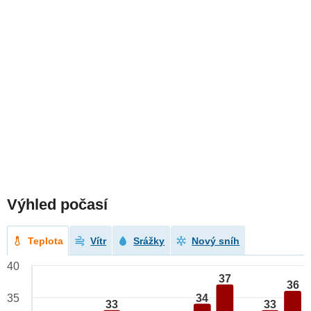
Výhled počasí
Teplota
Vítr
Srážky
Nový sníh
40
37
36
34
35
33
33