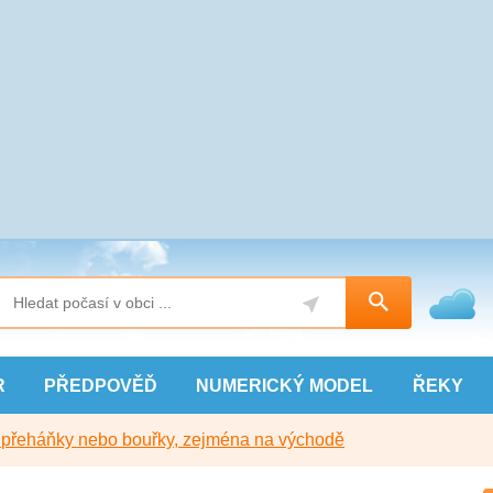
R
PŘEDPOVĚĎ
NUMERICKÝ
MODEL
ŘEKY
y přeháňky nebo bouřky, zejména na východě