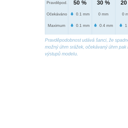
50 %
30 %
20
Pravděpod.
Očekáváno
0.1 mm
0 mm
0 
Maximum
0.1 mm
0.4 mm
1
Pravděpodobnost udává šanci, že spadn
možný úhrn srážek, očekávaný úhrn pak 
výstupů modelu.