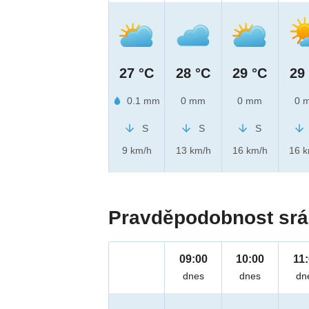
27 °C
28 °C
29 °C
29
0.1 mm
0 mm
0 mm
0 
S
S
S
9 km/h
13 km/h
16 km/h
16 
Pravděpodobnost srá
09:00
10:00
11
dnes
dnes
dn