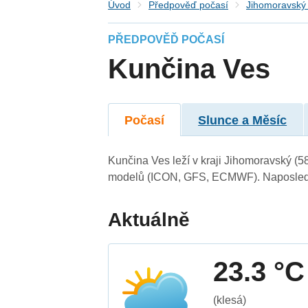
Úvod
Předpověď počasí
Jihomoravský 
PŘEDPOVĚĎ POČASÍ
Kunčina Ves
Počasí
Slunce a Měsíc
Kunčina Ves leží v kraji Jihomoravský (5
modelů (ICON, GFS, ECMWF). Naposledy 
Aktuálně
23.3 °C
(klesá)