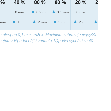
 %
40 %
80 %
80 %
20 %
20 %
mm
0 mm
0.2 mm
0.1 mm
0 mm
0 mm
 mm
1 mm
2 mm
3 mm
2 mm
1 mm
e alespoň 0,1 mm srážek. Maximum zobrazuje nejvyšší
nejpravděpodobnější variantu. Výpočet vychází ze 40