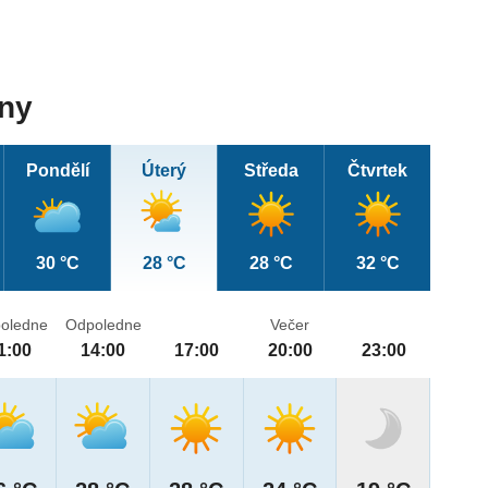
dny
Pondělí
Úterý
Středa
Čtvrtek
30 °C
28 °C
28 °C
32 °C
oledne
Odpoledne
Večer
1:00
14:00
17:00
20:00
23:00