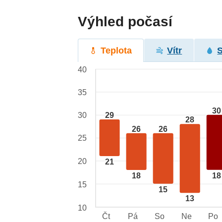
Výhled počasí
Teplota
Vítr
40
35
30
29
30
28
26
26
25
20
21
18
18
15
15
13
10
Čt
Pá
So
Ne
Po