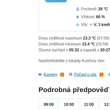
Pocitově:
26 °C
Vlhkost:
66 %
Vítr:
V, 3 km/
Dnes změřené maximum
23.3 °C
(07:59)
Dnes změřené minimum
15.4 °C
(03:59)
Slunce vychází v
05:32
a zapadá v
20:2
Nepřehlédněte z lokality Kunčina Ves:
Kamery
Počasí u vás
2
1
Podrobná předpověď 
09:00
10:00
11:00
12