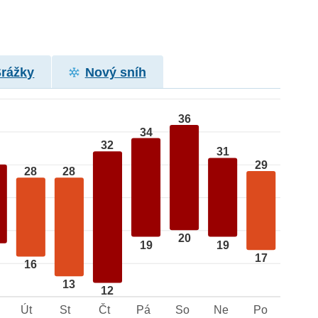
Srážky
Nový sníh
36
34
32
31
29
28
28
20
19
19
17
16
13
12
Út
St
Čt
Pá
So
Ne
Po