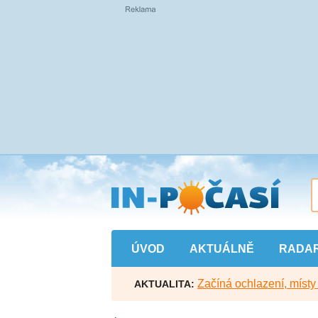
Přejít
na
hlavní
obsah
ÚVOD
AKTUÁLNĚ
RADA
Začíná ochlazení, míst
AKTUALITA: