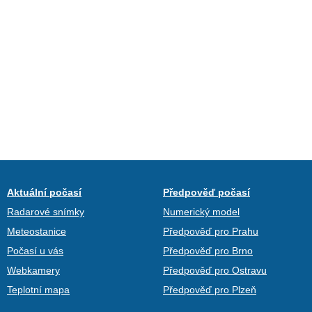
Aktuální počasí
Předpověď počasí
Radarové snímky
Numerický model
Meteostanice
Předpověď pro Prahu
Počasí u vás
Předpověď pro Brno
Webkamery
Předpověď pro Ostravu
Teplotní mapa
Předpověď pro Plzeň