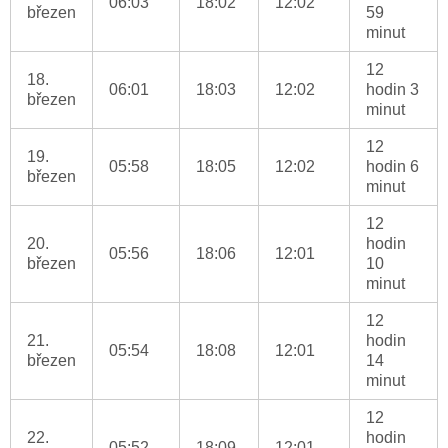
06:03
18:02
12:02
březen
59
minut
12
18.
06:01
18:03
12:02
hodin 3
březen
minut
12
19.
05:58
18:05
12:02
hodin 6
březen
minut
12
20.
hodin
05:56
18:06
12:01
březen
10
minut
12
21.
hodin
05:54
18:08
12:01
březen
14
minut
12
22.
hodin
05:52
18:09
12:01