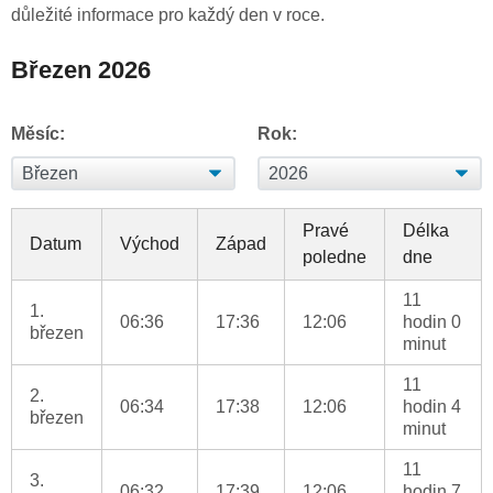
důležité informace pro každý den v roce.
Březen 2026
Měsíc:
Rok:
Pravé
Délka
Datum
Východ
Západ
poledne
dne
11
1.
06:36
17:36
12:06
hodin 0
březen
minut
11
2.
06:34
17:38
12:06
hodin 4
březen
minut
11
3.
06:32
17:39
12:06
hodin 7