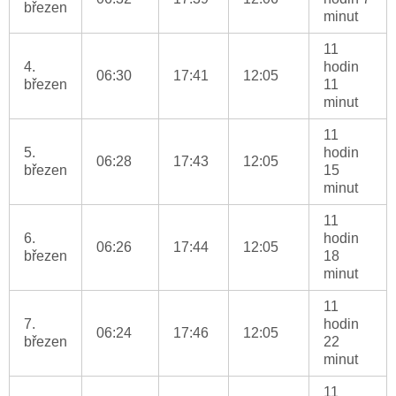
březen
minut
11
4.
hodin
06:30
17:41
12:05
březen
11
minut
11
5.
hodin
06:28
17:43
12:05
březen
15
minut
11
6.
hodin
06:26
17:44
12:05
březen
18
minut
11
7.
hodin
06:24
17:46
12:05
březen
22
minut
11