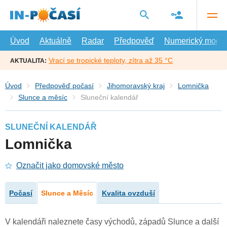
Přejít
na
hlavní
obsah
Úvod
Aktuálně
Radar
Předpověď
Numerický model
Vrací se tropické teploty, zítra až 35 °C
AKTUALITA:
Úvod
Předpověď počasí
Jihomoravský kraj
Lomnička
Slunce a měsíc
Sluneční kalendář
SLUNEČNÍ KALENDÁŘ
Lomnička
Označit jako domovské město
Počasí
Slunce a Měsíc
Kvalita ovzduší
V kalendáři naleznete časy východů, západů Slunce a další