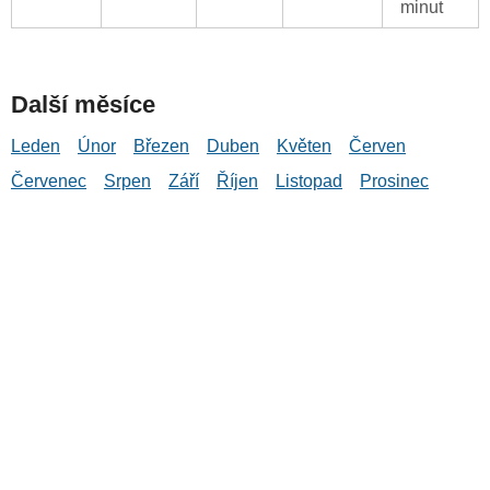
minut
Další měsíce
Leden
Únor
Březen
Duben
Květen
Červen
Červenec
Srpen
Září
Říjen
Listopad
Prosinec