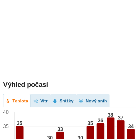
Výhled počasí
Teplota
Vítr
Srážky
Nový sníh
40
38
37
36
35
35
34
35
33
30
30