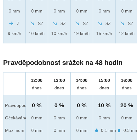
0 mm
0 mm
0 mm
0 mm
0 mm
0 mm
Z
SZ
SZ
SZ
SZ
SZ
9 km/h
10 km/h
10 km/h
19 km/h
15 km/h
12 km/h
Pravděpodobnost srážek na 48 hodin
12:00
13:00
14:00
15:00
16:00
dnes
dnes
dnes
dnes
dnes
0 %
0 %
0 %
10 %
20 %
Pravděpod.
Očekáváno
0 mm
0 mm
0 mm
0 mm
0 mm
Maximum
0 mm
0 mm
0 mm
0.1 mm
0.3 mm