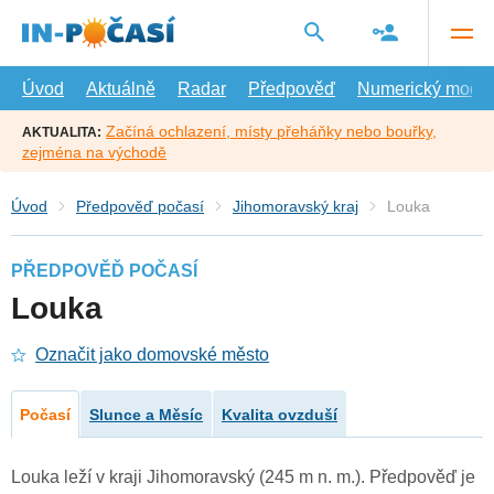
Přejít
na
hlavní
obsah
Úvod
Aktuálně
Radar
Předpověď
Numerický model
Začíná ochlazení, místy přeháňky nebo bouřky,
AKTUALITA:
zejména na východě
Úvod
Předpověď počasí
Jihomoravský kraj
Louka
PŘEDPOVĚĎ POČASÍ
Louka
Označit jako domovské město
Počasí
Slunce a Měsíc
Kvalita ovzduší
Louka leží v kraji Jihomoravský (245 m n. m.). Předpověď je