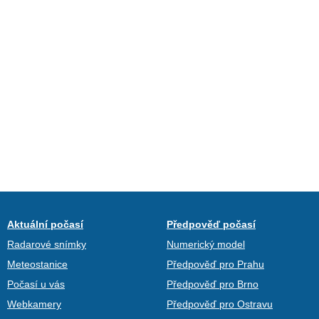
Aktuální počasí
Předpověď počasí
Radarové snímky
Numerický model
Meteostanice
Předpověď pro Prahu
Počasí u vás
Předpověď pro Brno
Webkamery
Předpověď pro Ostravu