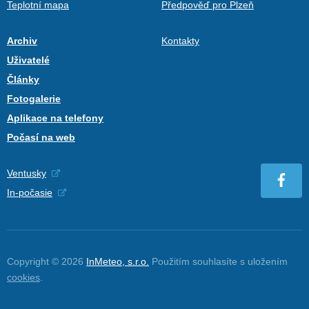
Teplotní mapa
Předpověď pro Plzeň
Archiv
Kontakty
Uživatelé
Články
Fotogalerie
Aplikace na telefony
Počasí na web
Ventusky
In-počasie
Copyright © 2026
InMeteo, s.r.o.
Použitím souhlasíte s uložením
cookies
.