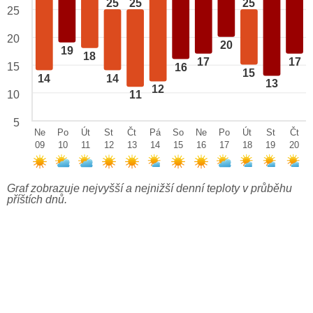
25
25
25
25
20
20
19
18
17
17
15
16
15
14
14
13
12
10
11
5
Ne
Po
Út
St
Čt
Pá
So
Ne
Po
Út
St
Čt
09
10
11
12
13
14
15
16
17
18
19
20
Graf zobrazuje nejvyšší a nejnižší denní teploty v průběhu
příštích dnů.