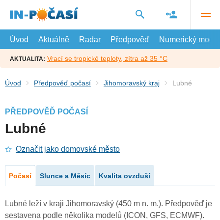
Přejít
na
hlavní
obsah
Úvod
Aktuálně
Radar
Předpověď
Numerický model
Vrací se tropické teploty, zítra až 35 °C
AKTUALITA:
Úvod
Předpověď počasí
Jihomoravský kraj
Lubné
PŘEDPOVĚĎ POČASÍ
Lubné
Označit jako domovské město
Počasí
Slunce a Měsíc
Kvalita ovzduší
Lubné leží v kraji Jihomoravský (450 m n. m.). Předpověď je
sestavena podle několika modelů (ICON, GFS, ECMWF).