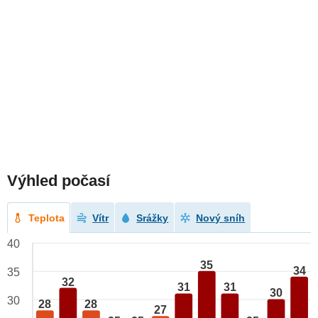
Výhled počasí
Teplota
Vítr
Srážky
Nový sníh
40
35
34
35
32
31
31
30
30
28
28
27