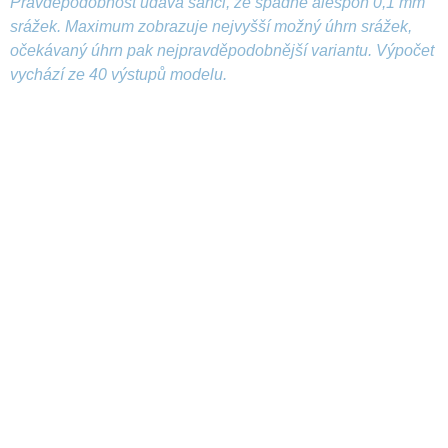
Pravděpodobnost udává šanci, že spadne alespoň 0,1 mm
srážek. Maximum zobrazuje nejvyšší možný úhrn srážek,
očekávaný úhrn pak nejpravděpodobnější variantu. Výpočet
vychází ze 40 výstupů modelu.