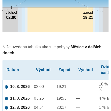
východ
západ
02:00
19:21
Níže uvedená tabulka ukazuje pohyby
Měsíce v dalších
dnech
.
Ozář
Datum
Východ
Západ
Východ
část
10 % a
10. 8. 2026
02:00
19:21
—
%
11. 8. 2026
03:25
19:53
—
4 % až
12. 8. 2026
04:54
20:17
—
1 % až