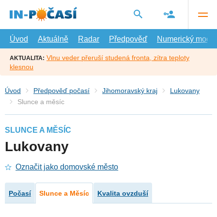
Přejít
na
hlavní
obsah
Úvod
Aktuálně
Radar
Předpověď
Numerický model
Vlnu veder přeruší studená fronta, zítra teploty
AKTUALITA:
klesnou
Úvod
Předpověď počasí
Jihomoravský kraj
Lukovany
Slunce a měsíc
SLUNCE A MĚSÍC
Lukovany
Označit jako domovské město
Počasí
Slunce a Měsíc
Kvalita ovzduší