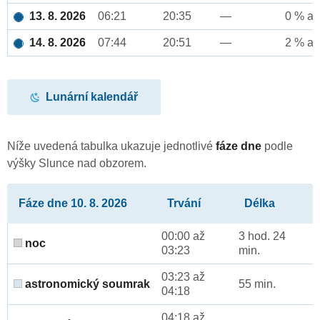
13. 8. 2026
06:21
20:35
—
0 % až
14. 8. 2026
07:44
20:51
—
2 % až
Lunární kalendář
Níže uvedená tabulka ukazuje jednotlivé
fáze dne
podle
výšky Slunce nad obzorem.
Fáze dne 10. 8. 2026
Trvání
Délka
00:00 až
3 hod. 24
noc
03:23
min.
03:23 až
astronomický soumrak
55 min.
04:18
04:18 až