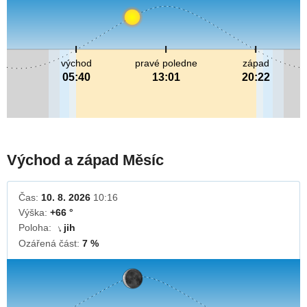
východ
pravé poledne
západ
05:40
13:01
20:22
Východ a západ Měsíc
Čas:
10. 8. 2026
10:16
Výška:
+66 °
Poloha:
jih
↓
Ozářená část:
7 %