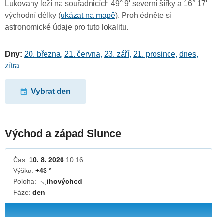
Lukovany leží na souřadnicích 49° 9' severní šířky a 16° 17'
východní délky (
ukázat na mapě
). Prohlédněte si
astronomické údaje pro tuto lokalitu.
Dny:
20. března
,
21. června
,
23. září
,
21. prosince
,
dnes
,
zítra
Vybrat den
Východ a západ Slunce
Čas:
10. 8. 2026
10:16
Výška:
+43 °
Poloha:
jihovýchod
↓
Fáze:
den