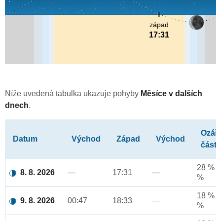
západ
17:31
Níže uvedená tabulka ukazuje pohyby
Měsíce v dalších
dnech
.
Ozář
Datum
Východ
Západ
Východ
část
28 % a
8. 8. 2026
—
17:31
—
%
18 % a
9. 8. 2026
00:47
18:33
—
%