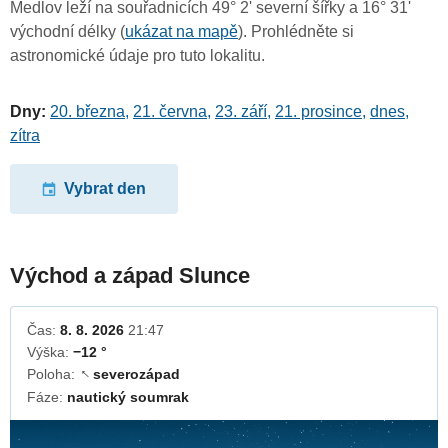
Medlov leží na souřadnicích 49° 2' severní šířky a 16° 31'
východní délky (
ukázat na mapě
). Prohlédněte si
astronomické údaje pro tuto lokalitu.
Dny:
20. března
,
21. června
,
23. září
,
21. prosince
,
dnes
,
zítra
Vybrat den
Východ a západ Slunce
Čas:
8. 8. 2026
21:47
Výška:
−12 °
Poloha:
severozápad
↓
Fáze:
nautický soumrak