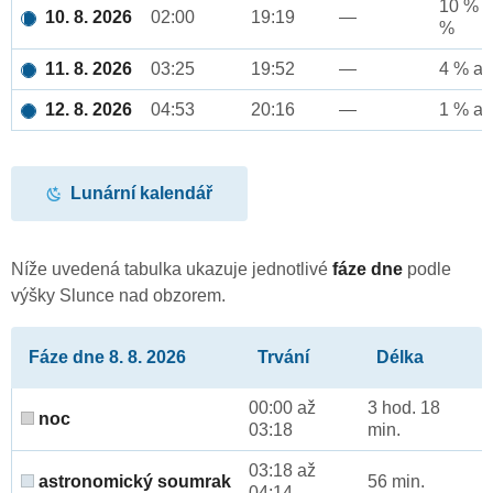
10 % a
10. 8. 2026
02:00
19:19
—
%
11. 8. 2026
03:25
19:52
—
4 % až
12. 8. 2026
04:53
20:16
—
1 % až
Lunární kalendář
Níže uvedená tabulka ukazuje jednotlivé
fáze dne
podle
výšky Slunce nad obzorem.
Fáze dne 8. 8. 2026
Trvání
Délka
00:00 až
3 hod. 18
noc
03:18
min.
03:18 až
astronomický soumrak
56 min.
04:14