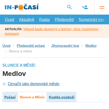
Přejít
na
hlavní
obsah
Úvod
Aktuálně
Radar
Předpověď
Numerický model
Víkend bude slunečný s letními, zítra i tropickými
AKTUALITA:
teplotami
Úvod
Předpověď počasí
Jihomoravský kraj
Medlov
Slunce a měsíc
SLUNCE A MĚSÍC
Medlov
Označit jako domovské město
Počasí
Slunce a Měsíc
Kvalita ovzduší