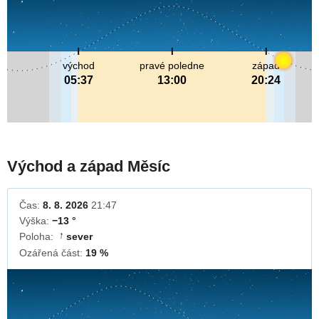
východ
pravé poledne
západ
05:37
13:00
20:24
Východ a západ Měsíc
Čas:
8. 8. 2026
21:47
Výška:
−13 °
Poloha:
sever
↓
Ozářená část:
19 %