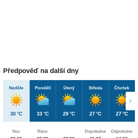
Předpověď na další dny
Neděle
Pondělí
Úterý
Středa
Čtvrtek
30 °C
33 °C
29 °C
27 °C
27 °C
Noc
Ráno
Dopoledne
Odpoledne