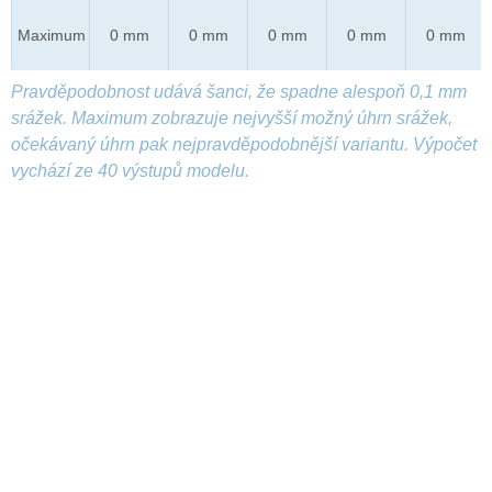
Maximum
0 mm
0 mm
0 mm
0 mm
0 mm
Pravděpodobnost udává šanci, že spadne alespoň 0,1 mm
srážek. Maximum zobrazuje nejvyšší možný úhrn srážek,
očekávaný úhrn pak nejpravděpodobnější variantu. Výpočet
vychází ze 40 výstupů modelu.