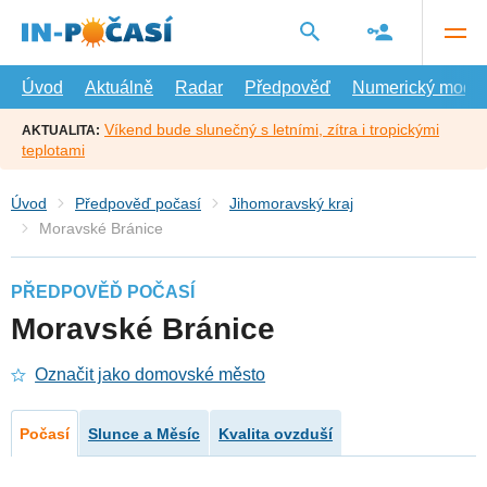
Přejít
na
hlavní
obsah
Úvod
Aktuálně
Radar
Předpověď
Numerický model
Víkend bude slunečný s letními, zítra i tropickými
AKTUALITA:
teplotami
Úvod
Předpověď počasí
Jihomoravský kraj
Moravské Bránice
PŘEDPOVĚĎ POČASÍ
Moravské Bránice
Označit jako domovské město
Počasí
Slunce a Měsíc
Kvalita ovzduší