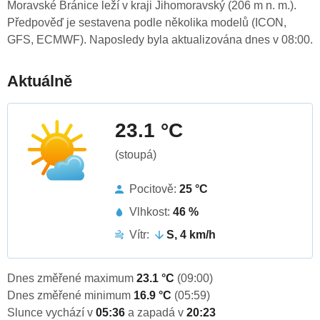
Moravské Bránice leží v kraji Jihomoravský (206 m n. m.).
Předpověď je sestavena podle několika modelů (ICON,
GFS, ECMWF). Naposledy byla aktualizována dnes v 08:00.
Aktuálně
23.1 °C
(stoupá)
Pocitově:
25 °C
Vlhkost:
46 %
Vítr:
S, 4 km/h
Dnes změřené maximum
23.1 °C
(09:00)
Dnes změřené minimum
16.9 °C
(05:59)
Slunce vychází v
05:36
a zapadá v
20:23