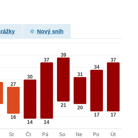
Srážky
Nový sníh
39
37
37
34
31
30
27
21
20
17
17
16
14
14
St
Čt
Pá
So
Ne
Po
Út