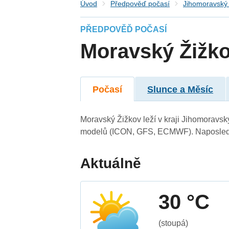
Úvod
Předpověď počasí
Jihomoravský 
PŘEDPOVĚĎ POČASÍ
Moravský Žižk
Počasí
Slunce a Měsíc
Moravský Žižkov leží v kraji Jihomoravsk
modelů (ICON, GFS, ECMWF). Naposledy 
Aktuálně
30 °C
(stoupá)