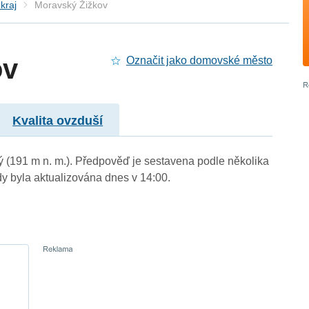
kraj
Moravský Žižkov
ov
Označit jako domovské město
Kvalita ovzduší
ý (191 m n. m.). Předpověď je sestavena podle několika
byla aktualizována dnes v 14:00.