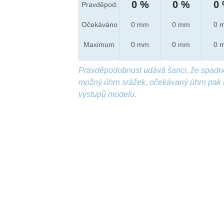
0 %
0 %
0
Pravděpod.
Očekáváno
0 mm
0 mm
0 
Maximum
0 mm
0 mm
0 
Pravděpodobnost udává šanci, že spadn
možný úhrn srážek, očekávaný úhrn pak 
výstupů modelu.