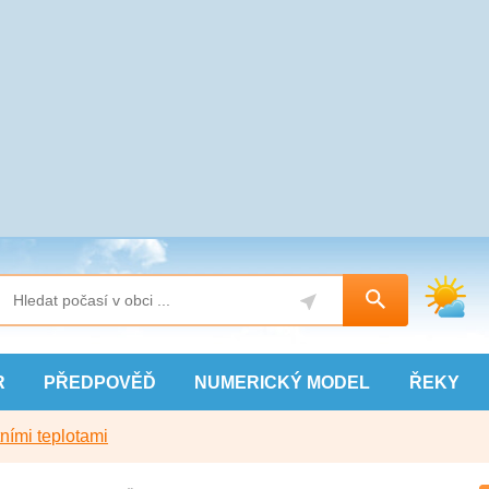
R
PŘEDPOVĚĎ
NUMERICKÝ
MODEL
ŘEKY
ními teplotami