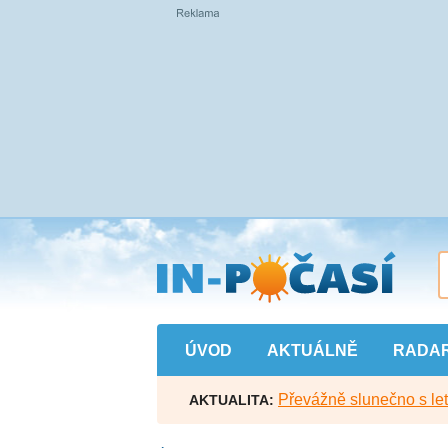
Přejít
na
hlavní
obsah
ÚVOD
AKTUÁLNĚ
RADA
Převážně slunečno s let
AKTUALITA: