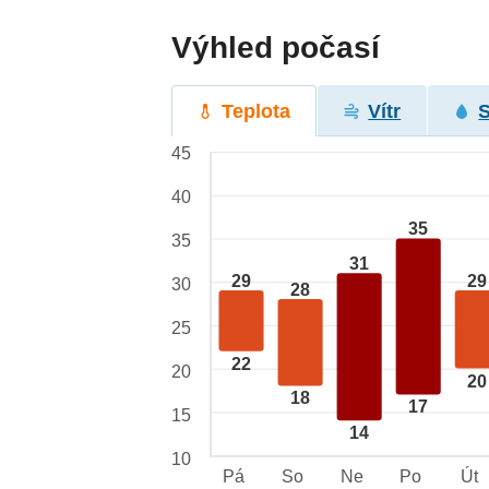
Výhled počasí
Teplota
Vítr
45
40
35
35
31
29
29
30
28
25
22
20
20
18
17
15
14
10
Pá
So
Ne
Po
Út