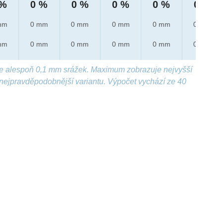
 %
0 %
0 %
0 %
0 %
0 %
mm
0 mm
0 mm
0 mm
0 mm
0 mm
mm
0 mm
0 mm
0 mm
0 mm
0 mm
e alespoň 0,1 mm srážek. Maximum zobrazuje nejvyšší
nejpravděpodobnější variantu. Výpočet vychází ze 40