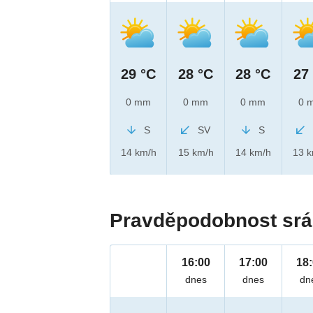
29 °C
28 °C
28 °C
27
0 mm
0 mm
0 mm
0 
S
SV
S
14 km/h
15 km/h
14 km/h
13 
Pravděpodobnost srá
16:00
17:00
18
dnes
dnes
dn