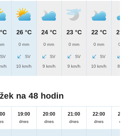
 °C
26 °C
24 °C
23 °C
22 °C
21 °C
mm
0 mm
0 mm
0 mm
0 mm
0 mm
SV
SV
SV
SV
SV
SV
km/h
10 km/h
9 km/h
9 km/h
10 km/h
8 km/h
žek na 48 hodin
:00
19:00
20:00
21:00
22:00
23:00
es
dnes
dnes
dnes
dnes
dnes