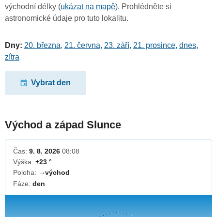
východní délky (
ukázat na mapě
). Prohlédněte si
astronomické údaje pro tuto lokalitu.
Dny:
20. března
,
21. června
,
23. září
,
21. prosince
,
dnes
,
zítra
Vybrat den
Východ a západ Slunce
Čas:
9. 8. 2026
08:08
Výška:
+23 °
Poloha:
východ
↓
Fáze:
den