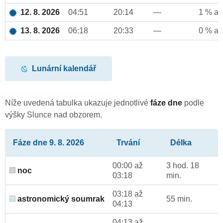
12. 8. 2026
04:51
20:14
—
1 % až
13. 8. 2026
06:18
20:33
—
0 % až
Lunární kalendář
Níže uvedená tabulka ukazuje jednotlivé
fáze dne
podle
výšky Slunce nad obzorem.
Fáze dne 9. 8. 2026
Trvání
Délka
00:00 až
3 hod. 18
noc
03:18
min.
03:18 až
astronomický soumrak
55 min.
04:13
04:13 až