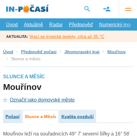
Přejít
na
hlavní
obsah
Úvod
Aktuálně
Radar
Předpověď
Numerický model
Vrací se tropické teploty, zítra až 35 °C
AKTUALITA:
Úvod
Předpověď počasí
Jihomoravský kraj
Mouřínov
Slunce a měsíc
SLUNCE A MĚSÍC
Mouřínov
Označit jako domovské město
Počasí
Slunce a Měsíc
Kvalita ovzduší
Mouřínov leží na souřadnicích 49° 7' severní šířky a 16° 58'