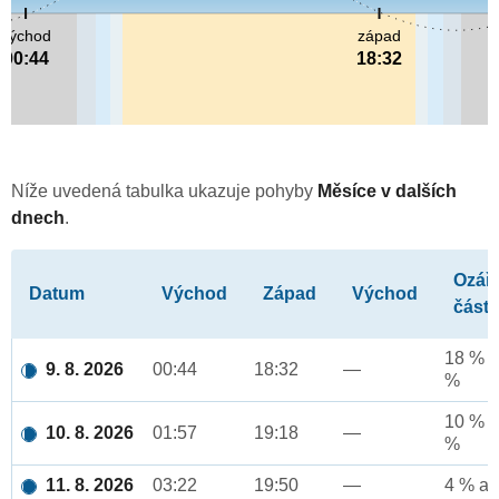
východ
západ
00:44
18:32
Níže uvedená tabulka ukazuje pohyby
Měsíce v dalších
dnech
.
Ozář
Datum
Východ
Západ
Východ
část
18 % a
9. 8. 2026
00:44
18:32
—
%
10 % a
10. 8. 2026
01:57
19:18
—
%
11. 8. 2026
03:22
19:50
—
4 % až