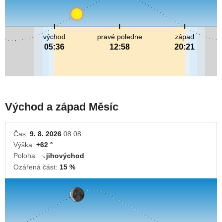
východ
pravé poledne
západ
05:36
12:58
20:21
Východ a západ Měsíc
Čas:
9. 8. 2026
08:08
Výška:
+62 °
Poloha:
jihovýchod
↓
Ozářená část:
15 %