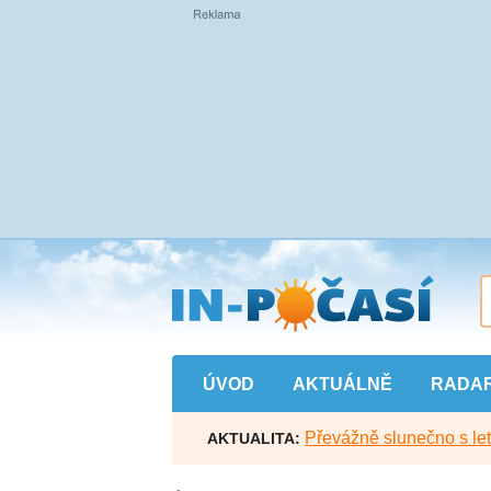
Přejít
na
hlavní
obsah
ÚVOD
AKTUÁLNĚ
RADA
Převážně slunečno s let
AKTUALITA: