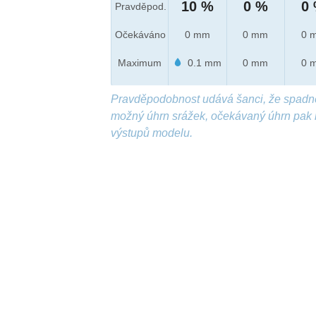
10 %
0 %
0
Pravděpod.
Očekáváno
0 mm
0 mm
0 
Maximum
0.1 mm
0 mm
0 
Pravděpodobnost udává šanci, že spadn
možný úhrn srážek, očekávaný úhrn pak 
výstupů modelu.