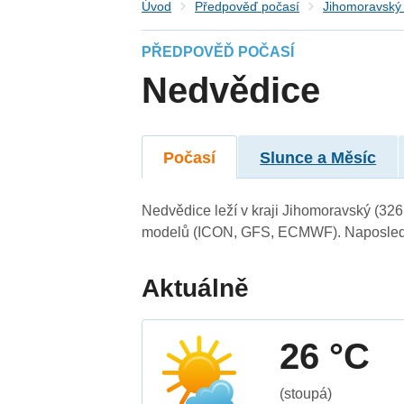
Úvod
Předpověď počasí
Jihomoravský 
PŘEDPOVĚĎ POČASÍ
Nedvědice
Počasí
Slunce a Měsíc
Nedvědice leží v kraji Jihomoravský (326
modelů (ICON, GFS, ECMWF). Naposledy 
Aktuálně
26 °C
(stoupá)