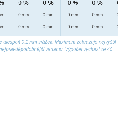
 %
0 %
0 %
0 %
0 %
0 %
mm
0 mm
0 mm
0 mm
0 mm
0 mm
mm
0 mm
0 mm
0 mm
0 mm
0 mm
e alespoň 0,1 mm srážek. Maximum zobrazuje nejvyšší
nejpravděpodobnější variantu. Výpočet vychází ze 40