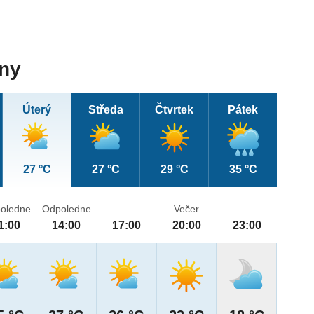
dny
Úterý
Středa
Čtvrtek
Pátek
27 °C
27 °C
29 °C
35 °C
oledne
Odpoledne
Večer
1:00
14:00
17:00
20:00
23:00