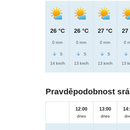
26 °C
26 °C
27 °C
27
0 mm
0 mm
0 mm
0 
S
S
S
14 km/h
13 km/h
13 km/h
13 
Pravděpodobnost srá
12:00
13:00
14
dnes
dnes
dn