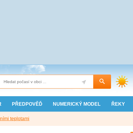
R
PŘEDPOVĚĎ
NUMERICKÝ
MODEL
ŘEKY
ními teplotami