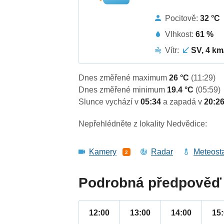
Pocitově:
32 °C
Vlhkost:
61 %
Vítr:
SV, 4 km
Dnes změřené maximum
26 °C
(11:29)
Dnes změřené minimum
19.4 °C
(05:59)
Slunce vychází v
05:34
a zapadá v
20:2
Nepřehlédněte z lokality Nedvědice:
Kamery
Radar
Meteost
2
Podrobná předpověď 
12:00
13:00
14:00
15