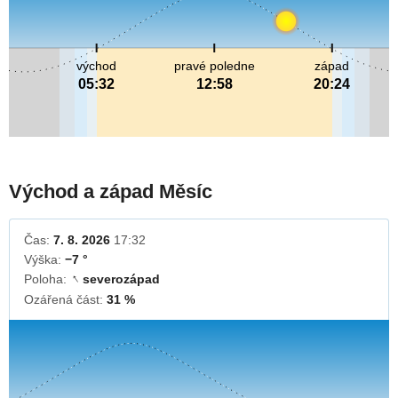
východ
pravé poledne
západ
05:32
12:58
20:24
Východ a západ Měsíc
Čas:
7. 8. 2026
17:32
Výška:
−7 °
Poloha:
severozápad
↓
Ozářená část:
31 %