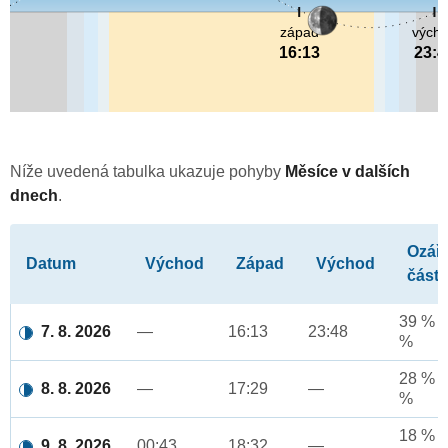
západ
vých
16:13
23:4
Níže uvedená tabulka ukazuje pohyby
Měsíce v dalších
dnech
.
Ozář
Datum
Východ
Západ
Východ
část
39 % a
7. 8. 2026
—
16:13
23:48
%
28 % a
8. 8. 2026
—
17:29
—
%
18 % a
9. 8. 2026
00:43
18:32
—