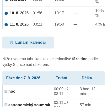
%
10 % a
10. 8. 2026
01:56
19:17
—
%
11. 8. 2026
03:21
19:50
—
4 % až
Lunární kalendář
Níže uvedená tabulka ukazuje jednotlivé
fáze dne
podle
výšky Slunce nad obzorem.
Fáze dne 7. 8. 2026
Trvání
Délka
00:00 až
3 hod. 12
noc
03:11
min.
03:11 až
astronomický soumrak
57 min.