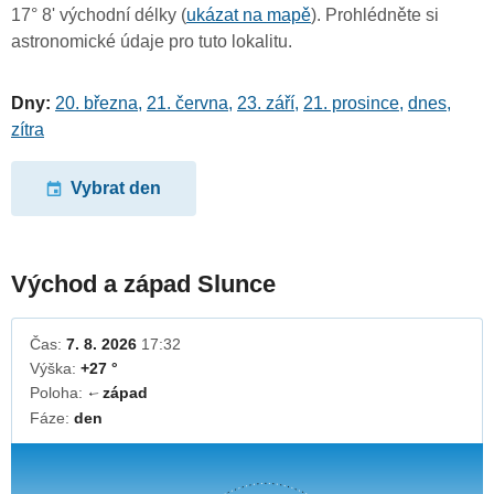
17° 8' východní délky (
ukázat na mapě
). Prohlédněte si
astronomické údaje pro tuto lokalitu.
Dny:
20. března
,
21. června
,
23. září
,
21. prosince
,
dnes
,
zítra
Vybrat den
Východ a západ Slunce
Čas:
7. 8. 2026
17:32
Výška:
+27 °
Poloha:
západ
↓
Fáze:
den