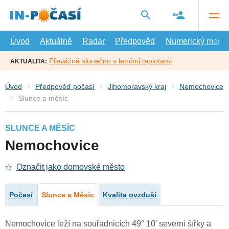
Přejít
na
hlavní
obsah
Úvod
Aktuálně
Radar
Předpověď
Numerický model
Převážně slunečno s letními teplotami
AKTUALITA:
Úvod
Předpověď počasí
Jihomoravský kraj
Nemochovice
Slunce a měsíc
SLUNCE A MĚSÍC
Nemochovice
Označit jako domovské město
Počasí
Slunce a Měsíc
Kvalita ovzduší
Nemochovice leží na souřadnicích 49° 10' severní šířky a