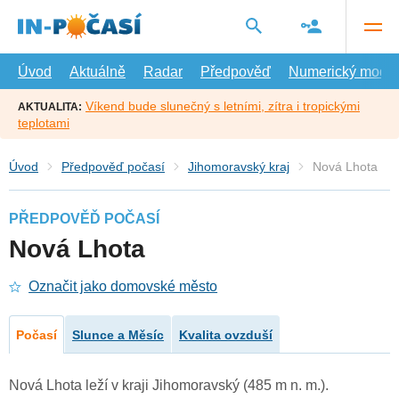
Přejít
na
hlavní
obsah
Úvod
Aktuálně
Radar
Předpověď
Numerický model
Víkend bude slunečný s letními, zítra i tropickými
AKTUALITA:
teplotami
Úvod
Předpověď počasí
Jihomoravský kraj
Nová Lhota
PŘEDPOVĚĎ POČASÍ
Nová Lhota
Označit jako domovské město
Počasí
Slunce a Měsíc
Kvalita ovzduší
Nová Lhota leží v kraji Jihomoravský (485 m n. m.).