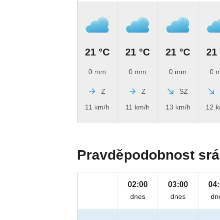
21 °C
21 °C
21 °C
21
0 mm
0 mm
0 mm
0 
Z
Z
SZ
11 km/h
11 km/h
13 km/h
12 
Pravděpodobnost srá
02:00
03:00
04
dnes
dnes
dn