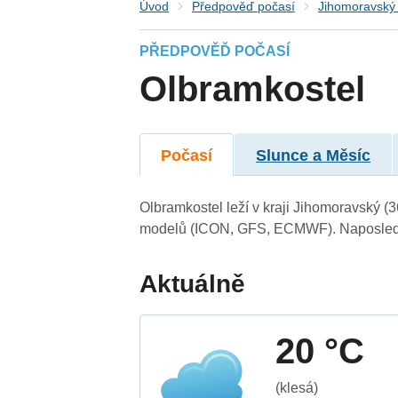
Úvod
Předpověď počasí
Jihomoravský 
PŘEDPOVĚĎ POČASÍ
Olbramkostel
Počasí
Slunce a Měsíc
Olbramkostel leží v kraji Jihomoravský (
modelů (ICON, GFS, ECMWF). Naposledy 
Aktuálně
20 °C
(klesá)