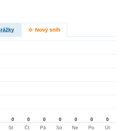
Srážky
Nový sníh
0
0
0
0
0
0
0
St
Čt
Pá
So
Ne
Po
Út