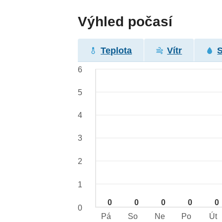
Výhled počasí
Teplota
Vítr
6
5
4
3
2
1
0
0
0
0
0
0
Pá
So
Ne
Po
Út