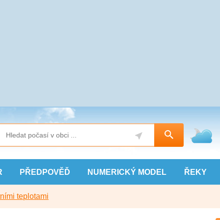
R
PŘEDPOVĚĎ
NUMERICKÝ
MODEL
ŘEKY
ními teplotami