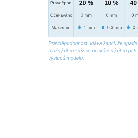
20 %
10 %
40
Pravděpod.
Očekáváno
0 mm
0 mm
0 
Maximum
1 mm
0.3 mm
0.
Pravděpodobnost udává šanci, že spadn
možný úhrn srážek, očekávaný úhrn pak 
výstupů modelu.