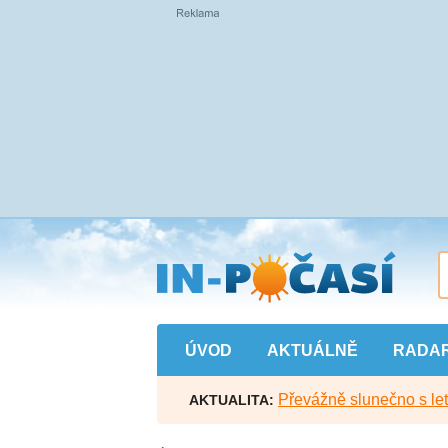
Přejít
na
hlavní
obsah
ÚVOD
AKTUÁLNĚ
RADA
Převážně slunečno s let
AKTUALITA: