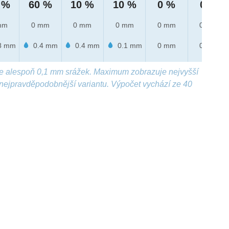
 %
60 %
10 %
10 %
0 %
0 %
mm
0 mm
0 mm
0 mm
0 mm
0 mm
8 mm
0.4 mm
0.4 mm
0.1 mm
0 mm
0 mm
e alespoň 0,1 mm srážek. Maximum zobrazuje nejvyšší
nejpravděpodobnější variantu. Výpočet vychází ze 40