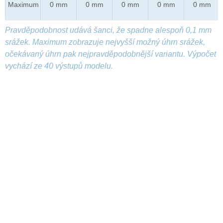
Maximum
0 mm
0 mm
0 mm
0 mm
0 mm
Pravděpodobnost udává šanci, že spadne alespoň 0,1 mm
srážek. Maximum zobrazuje nejvyšší možný úhrn srážek,
očekávaný úhrn pak nejpravděpodobnější variantu. Výpočet
vychází ze 40 výstupů modelu.