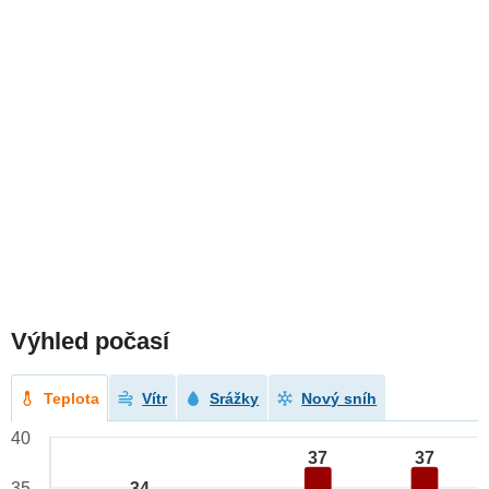
Výhled počasí
Teplota
Vítr
Srážky
Nový sníh
40
37
37
34
35