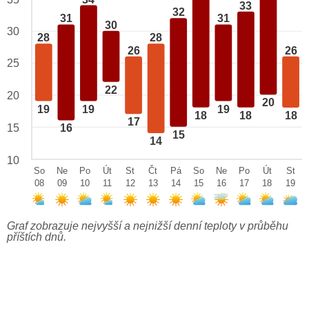
33
32
31
31
30
30
28
28
26
26
25
22
20
20
19
19
19
18
18
18
17
15
16
15
14
10
So
Ne
Po
Út
St
Čt
Pá
So
Ne
Po
Út
St
08
09
10
11
12
13
14
15
16
17
18
19
Graf zobrazuje nejvyšší a nejnižší denní teploty v průběhu
příštích dnů.