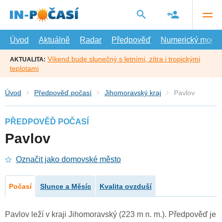
Přejít
na
hlavní
obsah
Úvod
Aktuálně
Radar
Předpověď
Numerický model
Víkend bude slunečný s letními, zítra i tropickými
AKTUALITA:
teplotami
Úvod
Předpověď počasí
Jihomoravský kraj
Pavlov
PŘEDPOVĚĎ POČASÍ
Pavlov
Označit jako domovské město
Počasí
Slunce a Měsíc
Kvalita ovzduší
Pavlov leží v kraji Jihomoravský (223 m n. m.). Předpověď je