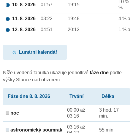
10 % a
10. 8. 2026
01:57
19:15
—
%
11. 8. 2026
03:22
19:48
—
4 % až
12. 8. 2026
04:51
20:12
—
1 % až
Lunární kalendář
Níže uvedená tabulka ukazuje jednotlivé
fáze dne
podle
výšky Slunce nad obzorem.
Fáze dne 8. 8. 2026
Trvání
Délka
00:00 až
3 hod. 17
noc
03:16
min.
03:16 až
astronomický soumrak
55 min.
04:12