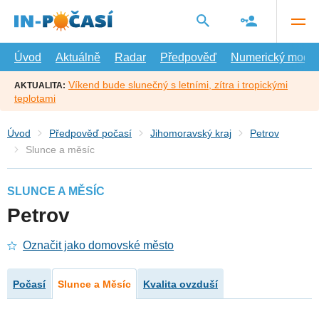
Přejít
na
hlavní
obsah
Úvod
Aktuálně
Radar
Předpověď
Numerický model
Víkend bude slunečný s letními, zítra i tropickými
AKTUALITA:
teplotami
Úvod
Předpověď počasí
Jihomoravský kraj
Petrov
Slunce a měsíc
SLUNCE A MĚSÍC
Petrov
Označit jako domovské město
Počasí
Slunce a Měsíc
Kvalita ovzduší