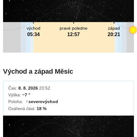
východ
pravé poledne
západ
05:34
12:57
20:21
Východ a západ Měsíc
Čas:
8. 8. 2026
23:52
Výška:
−7 °
Poloha:
severovýchod
↓
Ozářená část:
18 %