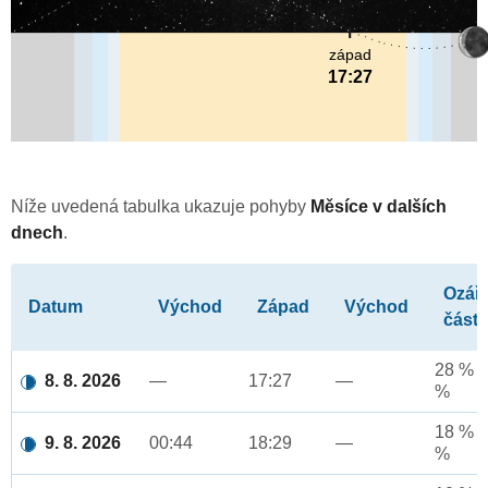
západ
17:27
Níže uvedená tabulka ukazuje pohyby
Měsíce v dalších
dnech
.
Ozář
Datum
Východ
Západ
Východ
část
28 % a
8. 8. 2026
—
17:27
—
%
18 % a
9. 8. 2026
00:44
18:29
—
%