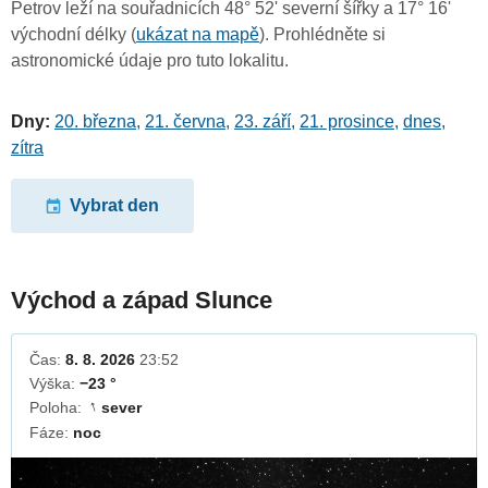
Petrov leží na souřadnicích 48° 52' severní šířky a 17° 16'
východní délky (
ukázat na mapě
). Prohlédněte si
astronomické údaje pro tuto lokalitu.
Dny:
20. března
,
21. června
,
23. září
,
21. prosince
,
dnes
,
zítra
Vybrat den
Východ a západ Slunce
Čas:
8. 8. 2026
23:52
Výška:
−23 °
Poloha:
sever
↓
Fáze:
noc