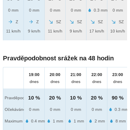
0 mm
0 mm
0 mm
0 mm
0.3 mm
0 mm
Z
Z
SZ
SZ
SZ
SZ
11 km/h
9 km/h
11 km/h
9 km/h
17 km/h
10 km/h
Pravděpodobnost srážek na 48 hodin
19:00
20:00
21:00
22:00
23:00
dnes
dnes
dnes
dnes
dnes
10 %
20 %
10 %
20 %
90 %
Pravděpod.
Očekáváno
0 mm
0 mm
0 mm
0 mm
0.3 mm
Maximum
0.4 mm
1 mm
1 mm
2 mm
8 mm