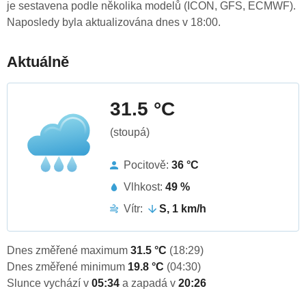
je sestavena podle několika modelů (ICON, GFS, ECMWF).
Naposledy byla aktualizována dnes v 18:00.
Aktuálně
31.5 °C
(stoupá)
Pocitově:
36 °C
Vlhkost:
49 %
Vítr:
S, 1 km/h
Dnes změřené maximum
31.5 °C
(18:29)
Dnes změřené minimum
19.8 °C
(04:30)
Slunce vychází v
05:34
a zapadá v
20:26