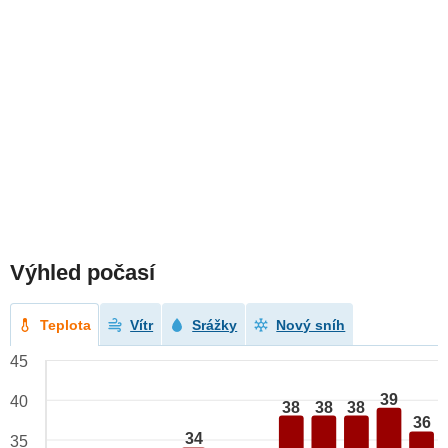
Výhled počasí
Teplota
Vítr
Srážky
Nový sníh
45
39
40
38
38
38
36
34
35