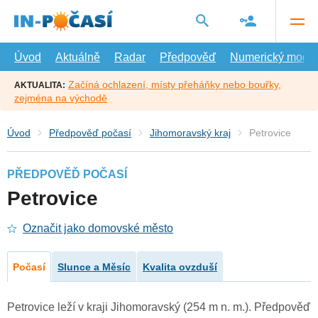
Přejít
na
hlavní
obsah
Úvod
Aktuálně
Radar
Předpověď
Numerický model
Začíná ochlazení, místy přeháňky nebo bouřky,
AKTUALITA:
zejména na východě
Úvod
Předpověď počasí
Jihomoravský kraj
Petrovice
PŘEDPOVĚĎ POČASÍ
Petrovice
Označit jako domovské město
Počasí
Slunce a Měsíc
Kvalita ovzduší
Petrovice leží v kraji Jihomoravský (254 m n. m.). Předpověď