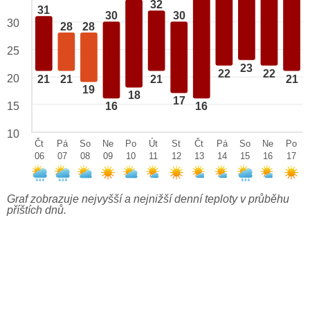
32
31
30
30
30
28
28
25
23
22
22
20
21
21
21
21
19
18
17
15
16
16
10
Čt
Pá
So
Ne
Po
Út
St
Čt
Pá
So
Ne
Po
06
07
08
09
10
11
12
13
14
15
16
17
Graf zobrazuje nejvyšší a nejnižší denní teploty v průběhu
příštích dnů.