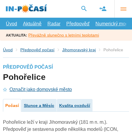
Přejít
na
hlavní
obsah
Úvod
Aktuálně
Radar
Předpověď
Numerický model
Převážně slunečno s letními teplotami
AKTUALITA:
Úvod
Předpověď počasí
Jihomoravský kraj
Pohořelice
PŘEDPOVĚĎ POČASÍ
Pohořelice
Označit jako domovské město
Počasí
Slunce a Měsíc
Kvalita ovzduší
Pohořelice leží v kraji Jihomoravský (181 m n. m.).
Předpověď je sestavena podle několika modelů (ICON,