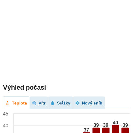
Výhled počasí
Teplota
Vítr
Srážky
Nový sníh
45
40
39
39
39
40
37