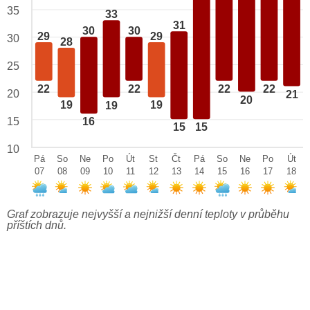
35
33
31
30
30
29
29
30
28
25
22
22
22
22
20
21
20
19
19
19
15
16
15
15
10
Pá
So
Ne
Po
Út
St
Čt
Pá
So
Ne
Po
Út
07
08
09
10
11
12
13
14
15
16
17
18
Graf zobrazuje nejvyšší a nejnižší denní teploty v průběhu
příštích dnů.