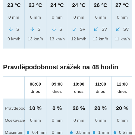
23 °C
23 °C
24 °C
24 °C
26 °C
27 °C
0 mm
0 mm
0 mm
0 mm
0 mm
0 mm
S
S
S
SV
SV
SV
9 km/h
13 km/h
13 km/h
12 km/h
12 km/h
11 km/h
Pravděpodobnost srážek na 48 hodin
08:00
09:00
10:00
11:00
12:00
dnes
dnes
dnes
dnes
dnes
10 %
0 %
20 %
20 %
20 %
Pravděpod.
Očekáváno
0 mm
0 mm
0 mm
0 mm
0 mm
Maximum
0.4 mm
0 mm
0.5 mm
1 mm
0.5 mm