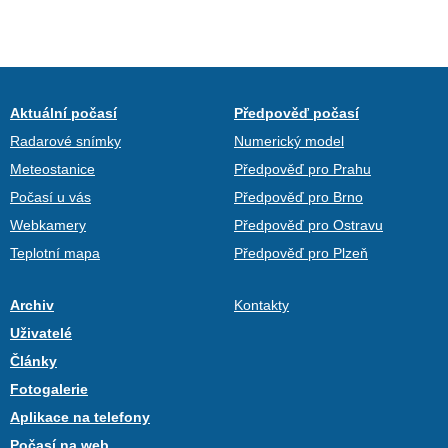
Aktuální počasí
Předpověď počasí
Radarové snímky
Numerický model
Meteostanice
Předpověď pro Prahu
Počasí u vás
Předpověď pro Brno
Webkamery
Předpověď pro Ostravu
Teplotní mapa
Předpověď pro Plzeň
Archiv
Kontakty
Uživatelé
Články
Fotogalerie
Aplikace na telefony
Počasí na web