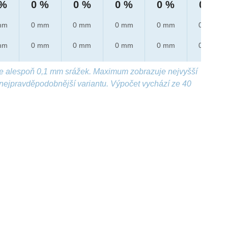
 %
0 %
0 %
0 %
0 %
0 %
mm
0 mm
0 mm
0 mm
0 mm
0 mm
mm
0 mm
0 mm
0 mm
0 mm
0 mm
e alespoň 0,1 mm srážek. Maximum zobrazuje nejvyšší
nejpravděpodobnější variantu. Výpočet vychází ze 40