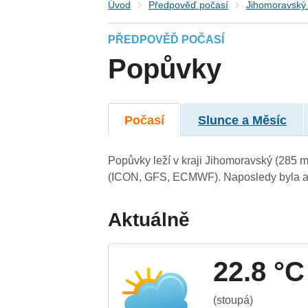
Úvod
Předpověď počasí
Jihomoravský 
PŘEDPOVĚĎ POČASÍ
Popůvky
Počasí
Slunce a Měsíc
Popůvky leží v kraji Jihomoravský (285 
(ICON, GFS, ECMWF). Naposledy byla ak
Aktuálně
22.8 °C
(stoupá)