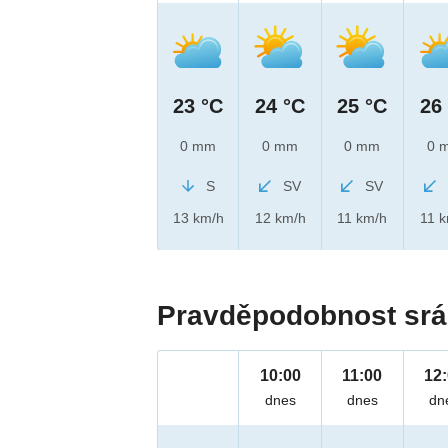
23 °C
24 °C
25 °C
26
0 mm
0 mm
0 mm
0 
S
SV
SV
13 km/h
12 km/h
11 km/h
11 
Pravděpodobnost srá
10:00
11:00
12
dnes
dnes
dn