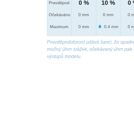
0 %
10 %
0
Pravděpod.
Očekáváno
0 mm
0 mm
0 
Maximum
0 mm
0.4 mm
0 
Pravděpodobnost udává šanci, že spadn
možný úhrn srážek, očekávaný úhrn pak 
výstupů modelu.