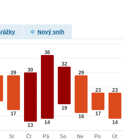
Srážky
Nový sníh
36
32
30
29
29
23
23
19
17
17
16
14
14
13
St
Čt
Pá
So
Ne
Po
Út