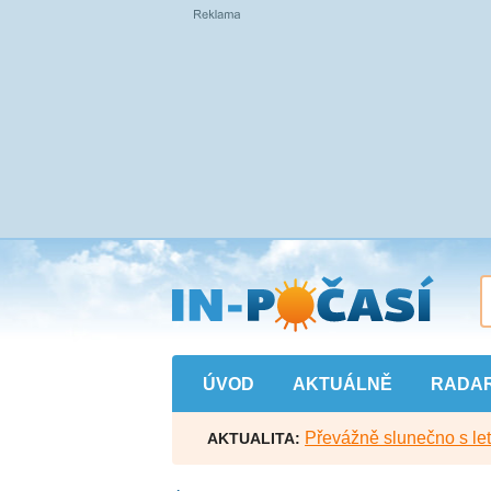
Přejít
na
hlavní
obsah
ÚVOD
AKTUÁLNĚ
RADA
Převážně slunečno s let
AKTUALITA: