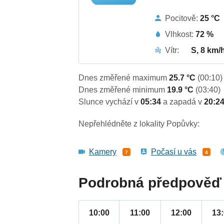
Pocitově:
25 °C
Vlhkost:
72 %
Vítr:
S, 8 km/
Dnes změřené maximum
25.7 °C
(00:10)
Dnes změřené minimum
19.9 °C
(03:40)
Slunce vychází v
05:34
a zapadá v
20:2
Nepřehlédněte z lokality Popůvky:
Kamery
Počasí u vás
7
4
Podrobná předpověď 
10:00
11:00
12:00
13