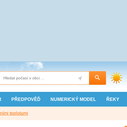
R
PŘEDPOVĚĎ
NUMERICKÝ
MODEL
ŘEKY
ními teplotami