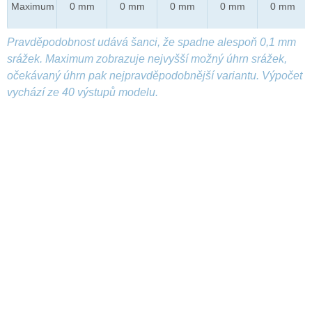
Maximum
0 mm
0 mm
0 mm
0 mm
0 mm
Pravděpodobnost udává šanci, že spadne alespoň 0,1 mm
srážek. Maximum zobrazuje nejvyšší možný úhrn srážek,
očekávaný úhrn pak nejpravděpodobnější variantu. Výpočet
vychází ze 40 výstupů modelu.