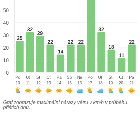
50
40
32
32
29
30
25
22
22
22
22
18
20
14
11
10
0
Po
Út
St
Čt
Pá
So
Ne
Po
Út
St
Čt
Pá
10
11
12
13
14
15
16
17
18
19
20
21
Graf zobrazuje maximální nárazy větru v km/h v průběhu
příštích dnů.