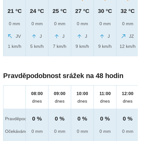
21 °C
24 °C
25 °C
27 °C
30 °C
32 °C
0 mm
0 mm
0 mm
0 mm
0 mm
0 mm
JV
J
J
J
J
JZ
1 km/h
5 km/h
7 km/h
9 km/h
9 km/h
12 km/h
Pravděpodobnost srážek na 48 hodin
08:00
09:00
10:00
11:00
12:00
dnes
dnes
dnes
dnes
dnes
0 %
0 %
0 %
0 %
0 %
Pravděpod.
Očekáváno
0 mm
0 mm
0 mm
0 mm
0 mm