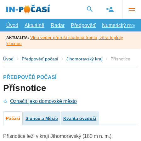
Přejít
na
hlavní
obsah
Úvod
Aktuálně
Radar
Předpověď
Numerický model
Vlnu veder přeruší studená fronta, zítra teploty
AKTUALITA:
klesnou
Úvod
Předpověď počasí
Jihomoravský kraj
Přísnotice
PŘEDPOVĚĎ POČASÍ
Přísnotice
Označit jako domovské město
Počasí
Slunce a Měsíc
Kvalita ovzduší
Přísnotice leží v kraji Jihomoravský (180 m n. m.).