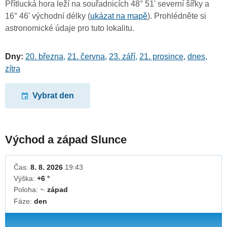
Přítlucká hora leží na souřadnicích 48° 51' severní šířky a
16° 46' východní délky (
ukázat na mapě
). Prohlédněte si
astronomické údaje pro tuto lokalitu.
Dny:
20. března
,
21. června
,
23. září
,
21. prosince
,
dnes
,
zítra
Vybrat den
Východ a západ Slunce
Čas:
8. 8. 2026
19:43
Výška:
+6 °
Poloha:
západ
↓
Fáze:
den