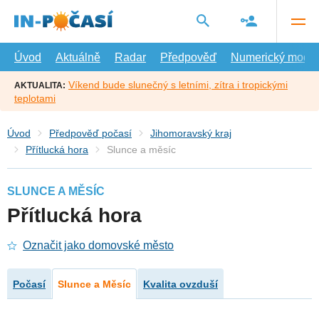
Přejít
na
hlavní
obsah
Úvod
Aktuálně
Radar
Předpověď
Numerický model
Víkend bude slunečný s letními, zítra i tropickými
AKTUALITA:
teplotami
Úvod
Předpověď počasí
Jihomoravský kraj
Přítlucká hora
Slunce a měsíc
SLUNCE A MĚSÍC
Přítlucká hora
Označit jako domovské město
Počasí
Slunce a Měsíc
Kvalita ovzduší