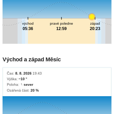
východ
pravé poledne
západ
05:36
12:59
20:23
Východ a západ Měsíc
Čas:
8. 8. 2026
19:43
Výška:
−10 °
Poloha:
sever
↓
Ozářená část:
20 %