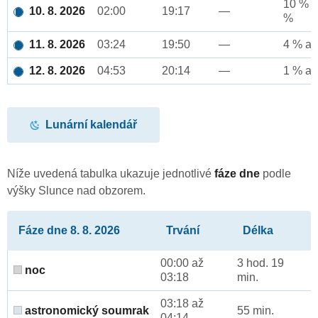
10 % a
10. 8. 2026
02:00
19:17
—
%
11. 8. 2026
03:24
19:50
—
4 % až
12. 8. 2026
04:53
20:14
—
1 % až
Lunární kalendář
Níže uvedená tabulka ukazuje jednotlivé
fáze dne
podle
výšky Slunce nad obzorem.
Fáze dne 8. 8. 2026
Trvání
Délka
00:00 až
3 hod. 19
noc
03:18
min.
03:18 až
astronomický soumrak
55 min.
04:14