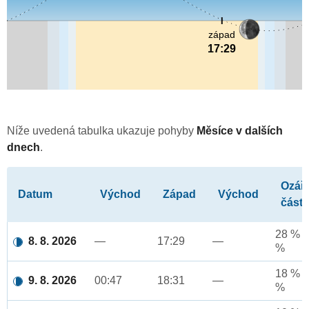
západ
17:29
Níže uvedená tabulka ukazuje pohyby
Měsíce v dalších
dnech
.
Ozář
Datum
Východ
Západ
Východ
část
28 % a
8. 8. 2026
—
17:29
—
%
18 % a
9. 8. 2026
00:47
18:31
—
%