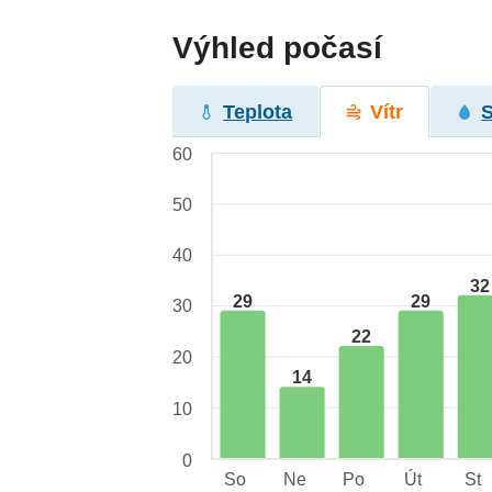
Výhled počasí
Teplota
Vítr
60
50
40
32
29
29
30
22
20
14
10
0
So
Ne
Po
Út
St