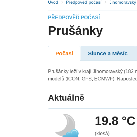
Úvod
Předpověď počasí
Jihomoravský 
PŘEDPOVĚĎ POČASÍ
Prušánky
Počasí
Slunce a Měsíc
Prušánky leží v kraji Jihomoravský (182 
modelů (ICON, GFS, ECMWF). Naposledy 
Aktuálně
19.8 °C
(klesá)