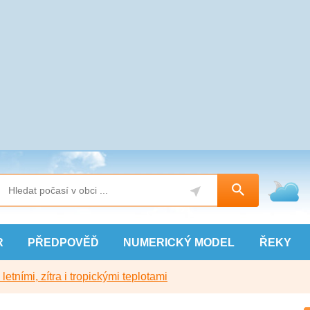
R
PŘEDPOVĚĎ
NUMERICKÝ
MODEL
ŘEKY
etními, zítra i tropickými teplotami