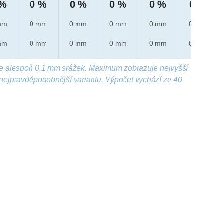
 %
0 %
0 %
0 %
0 %
0 %
mm
0 mm
0 mm
0 mm
0 mm
0 mm
mm
0 mm
0 mm
0 mm
0 mm
0 mm
e alespoň 0,1 mm srážek. Maximum zobrazuje nejvyšší
nejpravděpodobnější variantu. Výpočet vychází ze 40