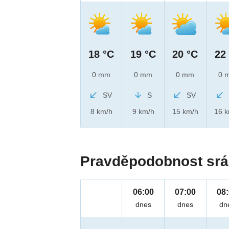
18 °C
19 °C
20 °C
22
0 mm
0 mm
0 mm
0 
SV
S
SV
8 km/h
9 km/h
15 km/h
16 
Pravděpodobnost srá
06:00
07:00
08
dnes
dnes
dn