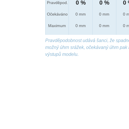
0 %
0 %
0
Pravděpod.
Očekáváno
0 mm
0 mm
0 
Maximum
0 mm
0 mm
0 
Pravděpodobnost udává šanci, že spadn
možný úhrn srážek, očekávaný úhrn pak 
výstupů modelu.