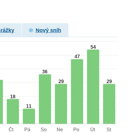
Srážky
Nový sníh
54
47
36
29
29
18
11
Čt
Pá
So
Ne
Po
Út
St