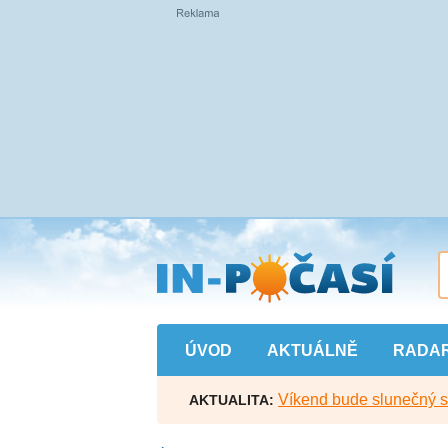
Přejít
na
hlavní
obsah
ÚVOD
AKTUÁLNĚ
RADA
Víkend bude slunečný s l
AKTUALITA: