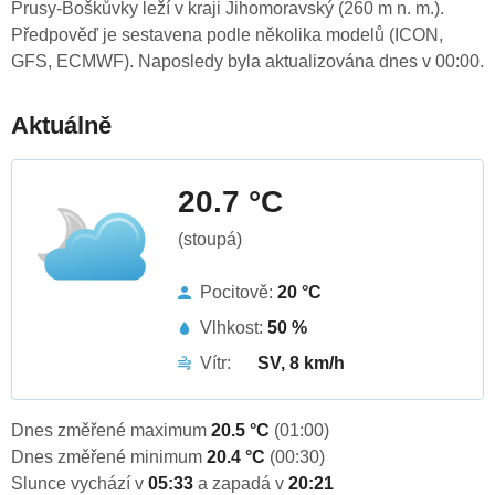
Prusy-Boškůvky leží v kraji Jihomoravský (260 m n. m.).
Předpověď je sestavena podle několika modelů (ICON,
GFS, ECMWF). Naposledy byla aktualizována dnes v 00:00.
Aktuálně
20.7 °C
(stoupá)
Pocitově:
20 °C
Vlhkost:
50 %
Vítr:
SV, 8 km/h
Dnes změřené maximum
20.5 °C
(01:00)
Dnes změřené minimum
20.4 °C
(00:30)
Slunce vychází v
05:33
a zapadá v
20:21