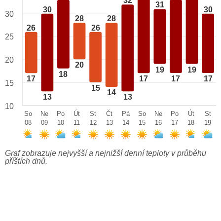
32
31
30
30
30
28
28
26
26
25
20
20
19
19
18
17
17
17
17
15
15
14
13
13
10
So
Ne
Po
Út
St
Čt
Pá
So
Ne
Po
Út
St
08
09
10
11
12
13
14
15
16
17
18
19
Graf zobrazuje nejvyšší a nejnižší denní teploty v průběhu
příštích dnů.