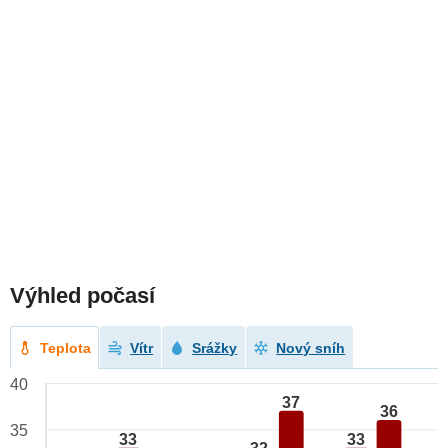
Výhled počasí
Teplota
Vítr
Srážky
Nový sníh
40
37
36
35
33
33