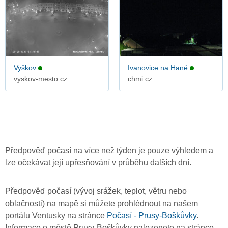
Vyškov
Ivanovice na Hané
vyskov-mesto.cz
chmi.cz
Předpověď počasí na více než týden je pouze výhledem a
lze očekávat její upřesňování v průběhu dalších dní.
Předpověď počasí (vývoj srážek, teplot, větru nebo
oblačnosti) na mapě si můžete prohlédnout na našem
portálu Ventusky na stránce
Počasí - Prusy-Boškůvky
.
Informace o městě Prusy-Boškůvky nalezenete na stránce