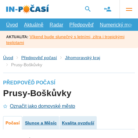
Přejít
na
hlavní
obsah
Úvod
Aktuálně
Radar
Předpověď
Numerický model
Víkend bude slunečný s letními, zítra i tropickými
AKTUALITA:
teplotami
Úvod
Předpověď počasí
Jihomoravský kraj
Prusy-Boškůvky
PŘEDPOVĚĎ POČASÍ
Prusy-Boškůvky
Označit jako domovské město
Počasí
Slunce a Měsíc
Kvalita ovzduší