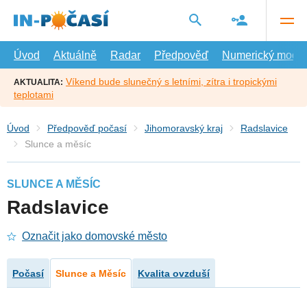
Přejít
na
hlavní
obsah
Úvod
Aktuálně
Radar
Předpověď
Numerický model
Víkend bude slunečný s letními, zítra i tropickými
AKTUALITA:
teplotami
Úvod
Předpověď počasí
Jihomoravský kraj
Radslavice
Slunce a měsíc
SLUNCE A MĚSÍC
Radslavice
Označit jako domovské město
Počasí
Slunce a Měsíc
Kvalita ovzduší