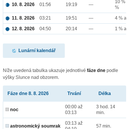
10 % a
10. 8. 2026
01:56
19:19
—
%
11. 8. 2026
03:21
19:51
—
4 % až
12. 8. 2026
04:50
20:14
—
1 % až
Lunární kalendář
Níže uvedená tabulka ukazuje jednotlivé
fáze dne
podle
výšky Slunce nad obzorem.
Fáze dne 8. 8. 2026
Trvání
Délka
00:00 až
3 hod. 14
noc
03:13
min.
03:13 až
astronomický soumrak
57 min.
04:10