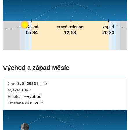
východ
pravé poledne
západ
05:34
12:58
20:23
Východ a západ Měsíc
Čas:
8. 8. 2026
04:15
Výška:
+36 °
Poloha:
východ
↓
Ozářená část:
26 %