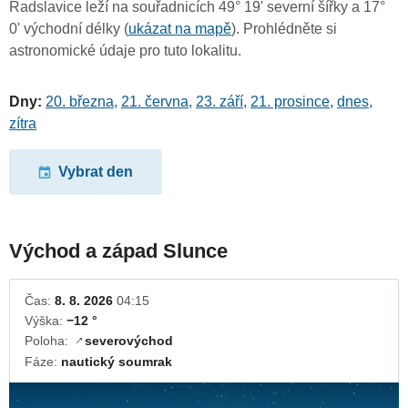
Radslavice leží na souřadnicích 49° 19' severní šířky a 17°
0' východní délky (
ukázat na mapě
). Prohlédněte si
astronomické údaje pro tuto lokalitu.
Dny:
20. března
,
21. června
,
23. září
,
21. prosince
,
dnes
,
zítra
Vybrat den
Východ a západ Slunce
Čas:
8. 8. 2026
04:15
Výška:
−12 °
Poloha:
severovýchod
↓
Fáze:
nautický soumrak