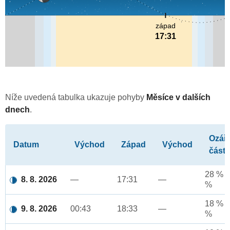
západ
17:31
Níže uvedená tabulka ukazuje pohyby
Měsíce v dalších
dnech
.
Ozář
Datum
Východ
Západ
Východ
část
28 % a
8. 8. 2026
—
17:31
—
%
18 % a
9. 8. 2026
00:43
18:33
—
%