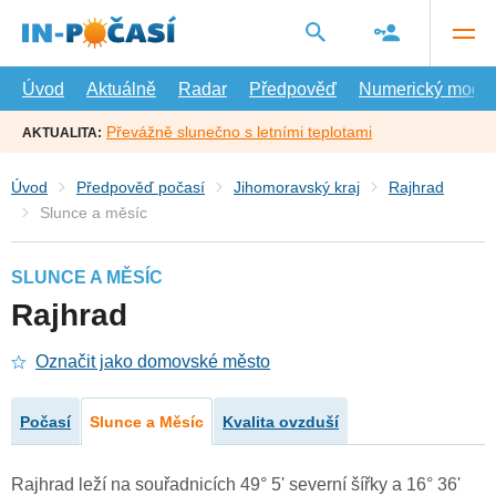
Přejít
na
hlavní
obsah
Úvod
Aktuálně
Radar
Předpověď
Numerický model
Převážně slunečno s letními teplotami
AKTUALITA:
Úvod
Předpověď počasí
Jihomoravský kraj
Rajhrad
Slunce a měsíc
SLUNCE A MĚSÍC
Rajhrad
Označit jako domovské město
Počasí
Slunce a Měsíc
Kvalita ovzduší
Rajhrad leží na souřadnicích 49° 5' severní šířky a 16° 36'