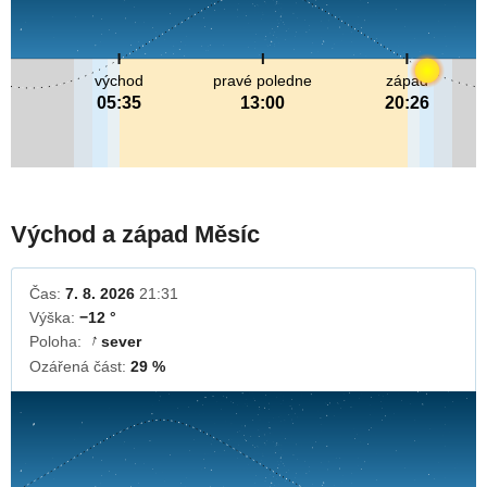
východ
pravé poledne
západ
05:35
13:00
20:26
Východ a západ Měsíc
Čas:
7. 8. 2026
21:31
Výška:
−12 °
Poloha:
sever
↓
Ozářená část:
29 %