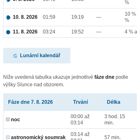
%
10 % a
10. 8. 2026
01:59
19:19
—
%
11. 8. 2026
03:24
19:52
—
4 % až
Lunární kalendář
Níže uvedená tabulka ukazuje jednotlivé
fáze dne
podle
výšky Slunce nad obzorem.
Fáze dne 7. 8. 2026
Trvání
Délka
00:00 až
3 hod. 15
noc
03:14
min.
03:14 až
astronomický soumrak
57 min.