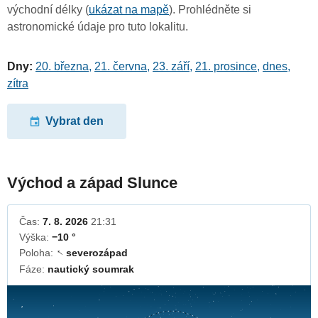
východní délky (
ukázat na mapě
). Prohlédněte si
astronomické údaje pro tuto lokalitu.
Dny:
20. března
,
21. června
,
23. září
,
21. prosince
,
dnes
,
zítra
Vybrat den
Východ a západ Slunce
Čas:
7. 8. 2026
21:31
Výška:
−10 °
Poloha:
severozápad
↓
Fáze:
nautický soumrak