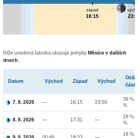
západ
vých
16:15
23:5
Níže uvedená tabulka ukazuje pohyby
Měsíce v dalších
dnech
.
Ozář
Datum
Východ
Západ
Východ
část
39 % a
7. 8. 2026
—
16:15
23:50
%
28 % a
8. 8. 2026
—
17:31
—
%
18 % a
9. 8. 2026
00:46
18:33
—