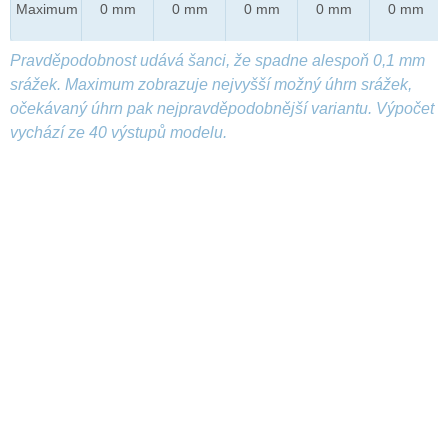
Maximum
0 mm
0 mm
0 mm
0 mm
0 mm
Pravděpodobnost udává šanci, že spadne alespoň 0,1 mm
srážek. Maximum zobrazuje nejvyšší možný úhrn srážek,
očekávaný úhrn pak nejpravděpodobnější variantu. Výpočet
vychází ze 40 výstupů modelu.