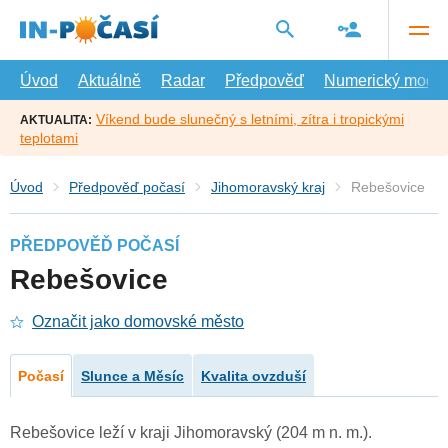
Přejít
na
hlavní
obsah
Úvod
Aktuálně
Radar
Předpověď
Numerický model
Víkend bude slunečný s letními, zítra i tropickými
AKTUALITA:
teplotami
Úvod
Předpověď počasí
Jihomoravský kraj
Rebešovice
PŘEDPOVĚĎ POČASÍ
Rebešovice
Označit jako domovské město
Počasí
Slunce a Měsíc
Kvalita ovzduší
Rebešovice leží v kraji Jihomoravský (204 m n. m.).