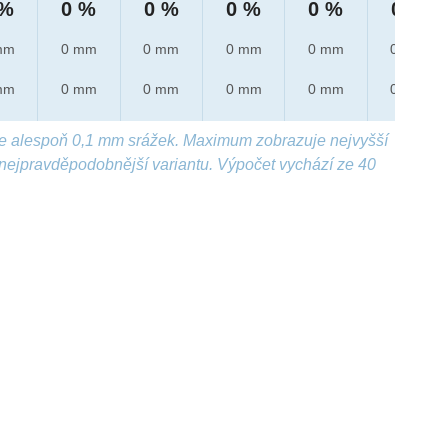
 %
0 %
0 %
0 %
0 %
0 %
mm
0 mm
0 mm
0 mm
0 mm
0 mm
mm
0 mm
0 mm
0 mm
0 mm
0 mm
e alespoň 0,1 mm srážek. Maximum zobrazuje nejvyšší
nejpravděpodobnější variantu. Výpočet vychází ze 40