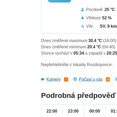
Pocitově:
25 °C
Vlhkost:
52 %
Vítr:
SV, 9 km
Dnes změřené maximum
30.4 °C
(16:00)
Dnes změřené minimum
20.4 °C
(04:40)
Slunce vychází v
05:34
a zapadá v
20:2
Nepřehlédněte z lokality Rozdrojovice:
Kamery
Počasí u vás
7
10
Podrobná předpověď 
22:00
23:00
00:00
01