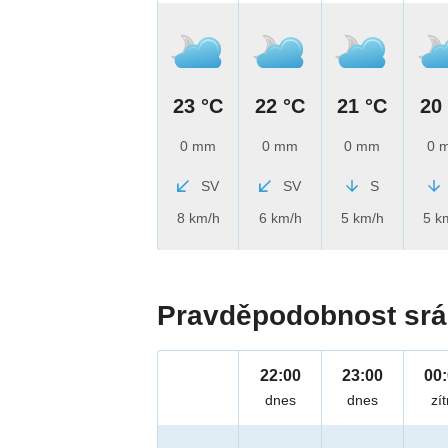
23 °C
22 °C
21 °C
20
0 mm
0 mm
0 mm
0 
SV
SV
S
8 km/h
6 km/h
5 km/h
5 k
Pravděpodobnost srá
22:00
23:00
00
dnes
dnes
zít