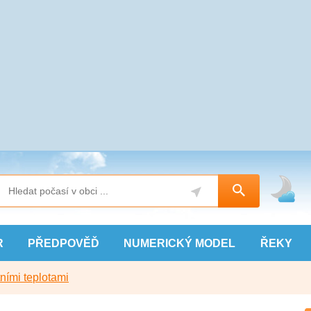
R
PŘEDPOVĚĎ
NUMERICKÝ
MODEL
ŘEKY
ními teplotami