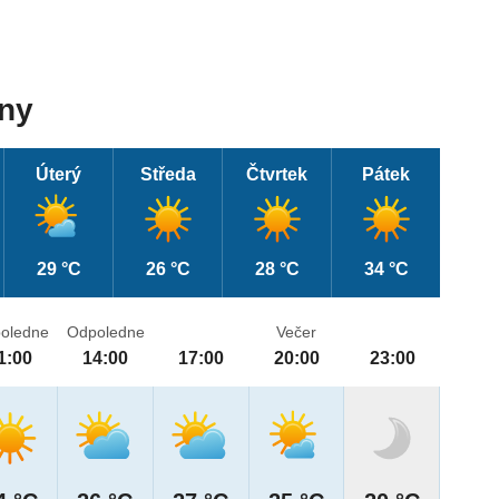
dny
Úterý
Středa
Čtvrtek
Pátek
29 °C
26 °C
28 °C
34 °C
oledne
Odpoledne
Večer
1:00
14:00
17:00
20:00
23:00