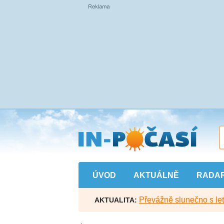
Přejít
na
hlavní
obsah
ÚVOD
AKTUÁLNĚ
RADA
Převážně slunečno s let
AKTUALITA: