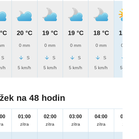
 °C
20 °C
19 °C
19 °C
18 °C
18 °C
mm
0 mm
0 mm
0 mm
0 mm
0 mm
S
S
S
S
S
S
m/h
5 km/h
5 km/h
5 km/h
5 km/h
5 km/h
žek na 48 hodin
:00
01:00
02:00
03:00
04:00
05:00
ra
zítra
zítra
zítra
zítra
zítra