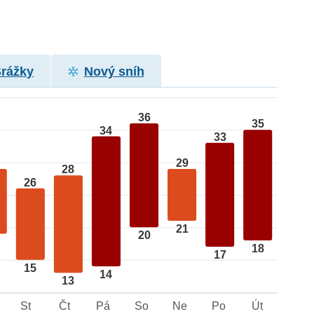
Srážky
Nový sníh
36
35
34
33
29
28
26
21
20
18
17
15
14
13
St
Čt
Pá
So
Ne
Po
Út