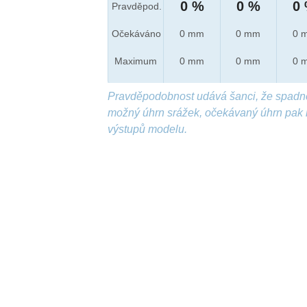
0 %
0 %
0
Pravděpod.
Očekáváno
0 mm
0 mm
0 
Maximum
0 mm
0 mm
0 
Pravděpodobnost udává šanci, že spadn
možný úhrn srážek, očekávaný úhrn pak 
výstupů modelu.