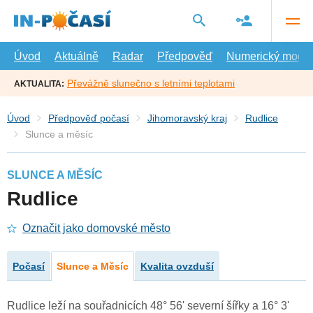
Přejít
na
hlavní
obsah
Úvod
Aktuálně
Radar
Předpověď
Numerický model
Převážně slunečno s letními teplotami
AKTUALITA:
Úvod
Předpověď počasí
Jihomoravský kraj
Rudlice
Slunce a měsíc
SLUNCE A MĚSÍC
Rudlice
Označit jako domovské město
Počasí
Slunce a Měsíc
Kvalita ovzduší
Rudlice leží na souřadnicích 48° 56' severní šířky a 16° 3'