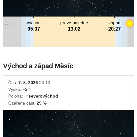
východ
pravé poledne
západ
05:37
13:02
20:27
Východ a západ Měsíc
Čas:
7. 8. 2026
23:13
Výška:
−5 °
Poloha:
severovýchod
↓
Ozářená část:
29 %