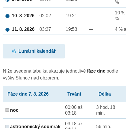
%
10 % a
10. 8. 2026
02:02
19:21
—
%
11. 8. 2026
03:27
19:53
—
4 % až
Lunární kalendář
Níže uvedená tabulka ukazuje jednotlivé
fáze dne
podle
výšky Slunce nad obzorem.
Fáze dne 7. 8. 2026
Trvání
Délka
00:00 až
3 hod. 18
noc
03:18
min.
03:18 až
astronomický soumrak
56 min.