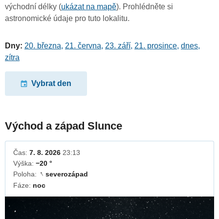
východní délky (
ukázat na mapě
). Prohlédněte si
astronomické údaje pro tuto lokalitu.
Dny:
20. března
,
21. června
,
23. září
,
21. prosince
,
dnes
,
zítra
Vybrat den
Východ a západ Slunce
Čas:
7. 8. 2026
23:13
Výška:
−20 °
Poloha:
severozápad
↓
Fáze:
noc