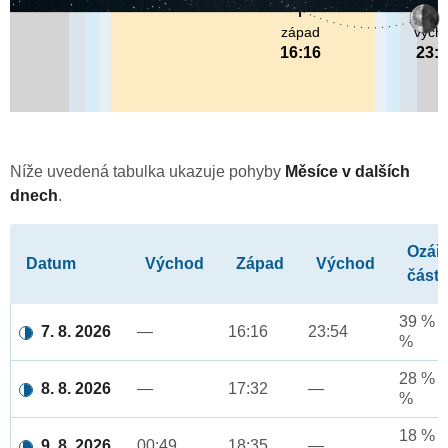
západ
vých
16:16
23:
Níže uvedená tabulka ukazuje pohyby
Měsíce v dalších
dnech
.
Ozář
Datum
Východ
Západ
Východ
část
39 % a
7. 8. 2026
—
16:16
23:54
%
28 % a
8. 8. 2026
—
17:32
—
%
18 % a
9. 8. 2026
00:49
18:35
—