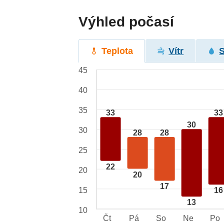
Výhled počasí
Teplota
Vítr
45
40
35
33
33
30
30
28
28
25
22
20
20
17
15
16
13
10
Čt
Pá
So
Ne
Po