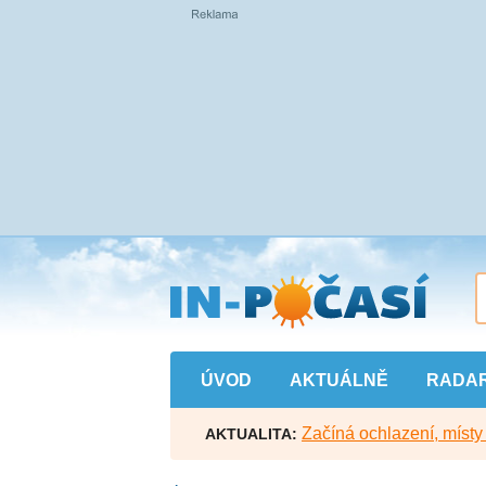
Přejít
na
hlavní
obsah
ÚVOD
AKTUÁLNĚ
RADA
Začíná ochlazení, míst
AKTUALITA: