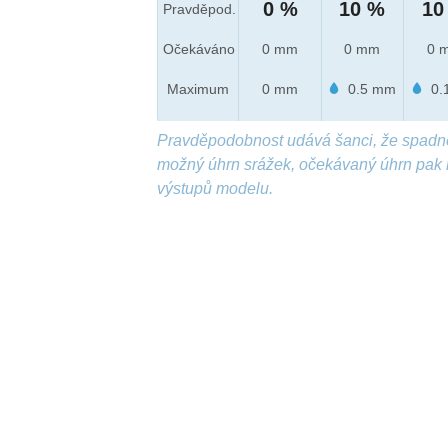
0 %
10 %
10
Pravděpod.
Očekáváno
0 mm
0 mm
0 
Maximum
0 mm
0.5 mm
0.
Pravděpodobnost udává šanci, že spadn
možný úhrn srážek, očekávaný úhrn pak 
výstupů modelu.