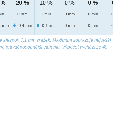
 %
20 %
10 %
0 %
0 %
0 %
mm
0 mm
0 mm
0 mm
0 mm
0 mm
1 mm
0.4 mm
0.1 mm
0 mm
0 mm
0 mm
e alespoň 0,1 mm srážek. Maximum zobrazuje nejvyšší
nejpravděpodobnější variantu. Výpočet vychází ze 40