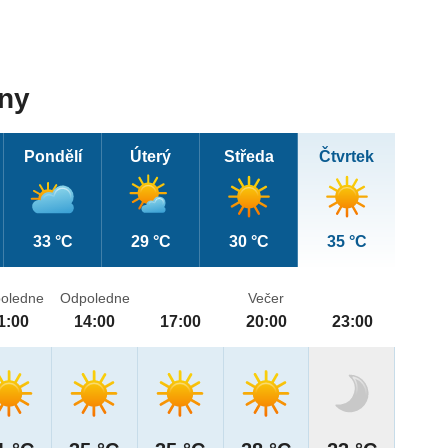
dny
Pondělí
Úterý
Středa
Čtvrtek
33 °C
29 °C
30 °C
35 °C
oledne
Odpoledne
Večer
1:00
14:00
17:00
20:00
23:00