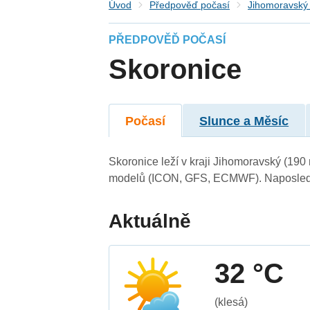
Úvod
Předpověď počasí
Jihomoravský 
PŘEDPOVĚĎ POČASÍ
Skoronice
Počasí
Slunce a Měsíc
Skoronice leží v kraji Jihomoravský (190
modelů (ICON, GFS, ECMWF). Naposledy 
Aktuálně
32 °C
(klesá)