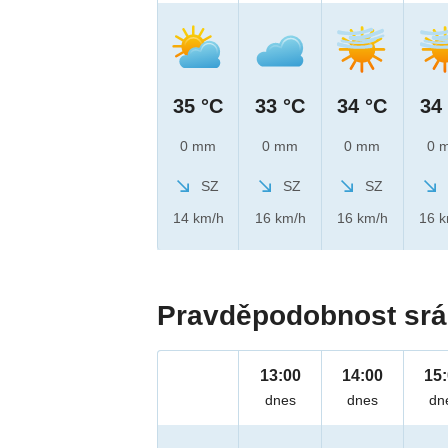
35 °C
33 °C
34 °C
34
0 mm
0 mm
0 mm
0 
SZ
SZ
SZ
14 km/h
16 km/h
16 km/h
16 
Pravděpodobnost srá
13:00
14:00
15
dnes
dnes
dn