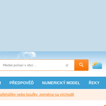
R
PŘEDPOVĚĎ
NUMERICKÝ
MODEL
ŘEKY
y přeháňky nebo bouřky, zejména na východě