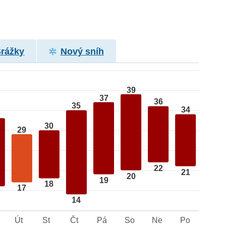
Srážky
Nový sníh
39
37
36
35
34
30
29
22
21
20
19
18
17
14
Út
St
Čt
Pá
So
Ne
Po