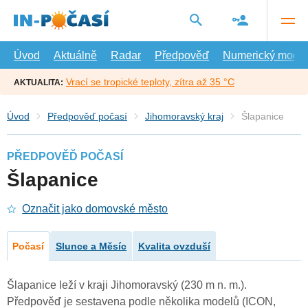
Přejít
na
hlavní
obsah
Úvod
Aktuálně
Radar
Předpověď
Numerický model
Vrací se tropické teploty, zítra až 35 °C
AKTUALITA:
Úvod
Předpověď počasí
Jihomoravský kraj
Šlapanice
PŘEDPOVĚĎ POČASÍ
Šlapanice
Označit jako domovské město
Počasí
Slunce a Měsíc
Kvalita ovzduší
Šlapanice leží v kraji Jihomoravský (230 m n. m.).
Předpověď je sestavena podle několika modelů (ICON,