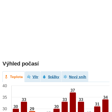
Výhled počasí
Teplota
Vítr
Srážky
Nový sníh
40
37
34
35
33
33
33
31
30
30
29
30