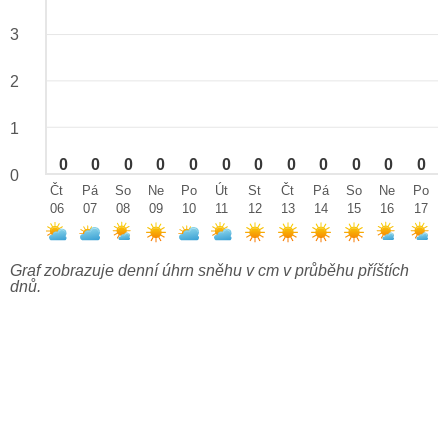
3
2
1
0
0
0
0
0
0
0
0
0
0
0
0
0
Čt
Pá
So
Ne
Po
Út
St
Čt
Pá
So
Ne
Po
06
07
08
09
10
11
12
13
14
15
16
17
Graf zobrazuje denní úhrn sněhu v cm v průběhu příštích
dnů.