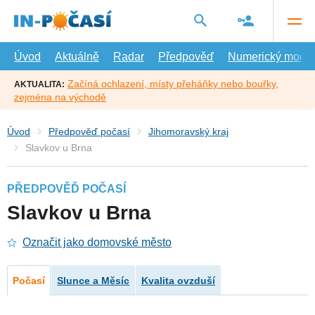
Přejít
na
hlavní
obsah
Úvod
Aktuálně
Radar
Předpověď
Numerický model
Začíná ochlazení, místy přeháňky nebo bouřky,
AKTUALITA:
zejména na východě
Úvod
Předpověď počasí
Jihomoravský kraj
Slavkov u Brna
PŘEDPOVĚĎ POČASÍ
Slavkov u Brna
Označit jako domovské město
Počasí
Slunce a Měsíc
Kvalita ovzduší