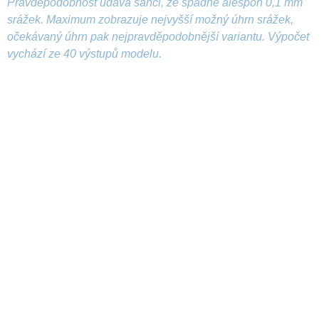
Pravděpodobnost udává šanci, že spadne alespoň 0,1 mm
srážek. Maximum zobrazuje nejvyšší možný úhrn srážek,
očekávaný úhrn pak nejpravděpodobnější variantu. Výpočet
vychází ze 40 výstupů modelu.