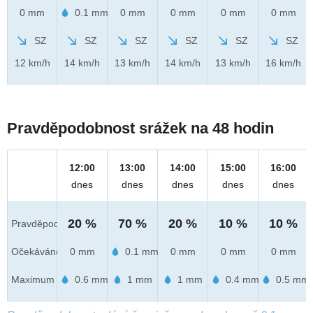
0 mm
0.1 mm
0 mm
0 mm
0 mm
0 mm
SZ
SZ
SZ
SZ
SZ
SZ
12 km/h
14 km/h
13 km/h
14 km/h
13 km/h
16 km/h
Pravděpodobnost srážek na 48 hodin
12:00
13:00
14:00
15:00
16:00
dnes
dnes
dnes
dnes
dnes
20 %
70 %
20 %
10 %
10 %
Pravděpod.
Očekáváno
0 mm
0.1 mm
0 mm
0 mm
0 mm
Maximum
0.6 mm
1 mm
1 mm
0.4 mm
0.5 mm