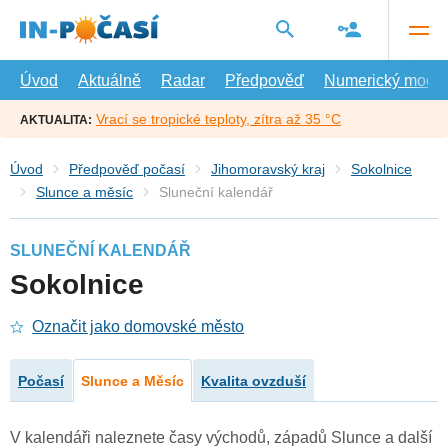
Přejít
na
hlavní
obsah
Úvod
Aktuálně
Radar
Předpověď
Numerický model
Vrací se tropické teploty, zítra až 35 °C
AKTUALITA:
Úvod
Předpověď počasí
Jihomoravský kraj
Sokolnice
Slunce a měsíc
Sluneční kalendář
SLUNEČNÍ KALENDÁŘ
Sokolnice
Označit jako domovské město
Počasí
Slunce a Měsíc
Kvalita ovzduší
V kalendáři naleznete časy východů, západů Slunce a další