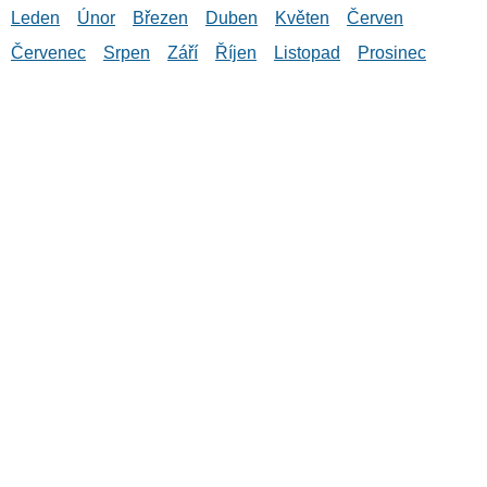
Leden
Únor
Březen
Duben
Květen
Červen
Červenec
Srpen
Září
Říjen
Listopad
Prosinec