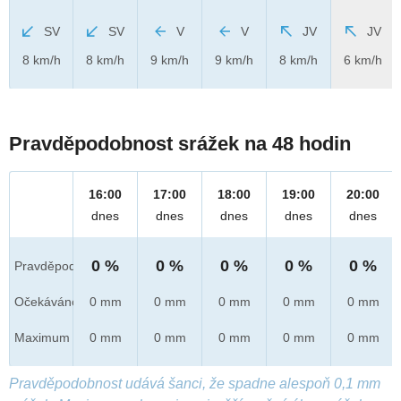
SV
SV
V
V
JV
JV
8 km/h
8 km/h
9 km/h
9 km/h
8 km/h
6 km/h
Pravděpodobnost srážek na 48 hodin
16:00
17:00
18:00
19:00
20:00
dnes
dnes
dnes
dnes
dnes
0 %
0 %
0 %
0 %
0 %
Pravděpod.
Očekáváno
0 mm
0 mm
0 mm
0 mm
0 mm
Maximum
0 mm
0 mm
0 mm
0 mm
0 mm
Pravděpodobnost udává šanci, že spadne alespoň 0,1 mm