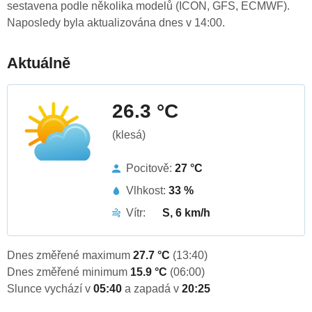
sestavena podle několika modelů (ICON, GFS, ECMWF).
Naposledy byla aktualizována dnes v 14:00.
Aktuálně
26.3 °C
(klesá)
Pocitově:
27 °C
Vlhkost:
33 %
Vítr:
S, 6 km/h
Dnes změřené maximum
27.7 °C
(13:40)
Dnes změřené minimum
15.9 °C
(06:00)
Slunce vychází v
05:40
a zapadá v
20:25