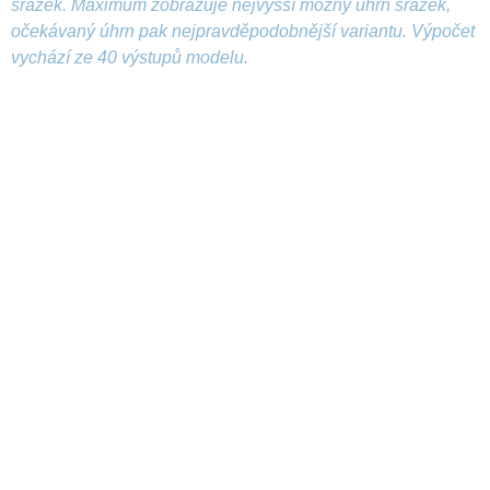
srážek. Maximum zobrazuje nejvyšší možný úhrn srážek,
očekávaný úhrn pak nejpravděpodobnější variantu. Výpočet
vychází ze 40 výstupů modelu.