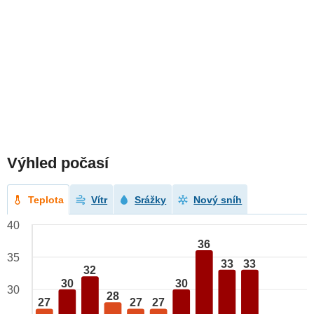
Výhled počasí
Teplota
Vítr
Srážky
Nový sníh
40
36
35
33
33
32
30
30
30
28
27
27
27