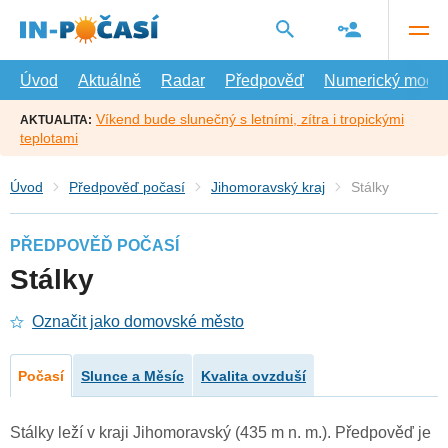
Přejít
na
hlavní
obsah
Úvod
Aktuálně
Radar
Předpověď
Numerický model
Víkend bude slunečný s letními, zítra i tropickými
AKTUALITA:
teplotami
Úvod
Předpověď počasí
Jihomoravský kraj
Stálky
PŘEDPOVĚĎ POČASÍ
Stálky
Označit jako domovské město
Počasí
Slunce a Měsíc
Kvalita ovzduší
Stálky leží v kraji Jihomoravský (435 m n. m.). Předpověď je