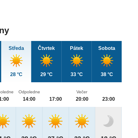
dny
Středa
Čtvrtek
Pátek
Sobota
28 °C
29 °C
33 °C
38 °C
oledne
Odpoledne
Večer
1:00
14:00
17:00
20:00
23:00