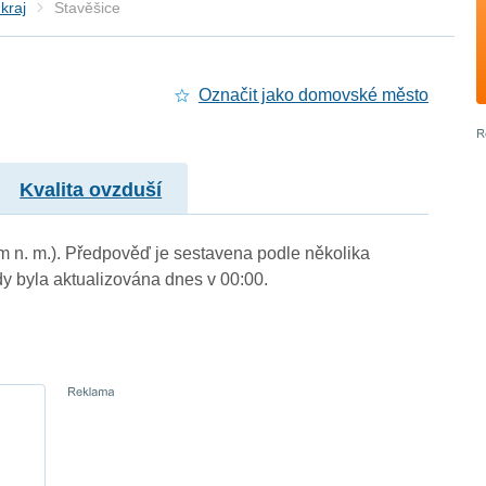
kraj
Stavěšice
Označit jako domovské město
Kvalita ovzduší
 m n. m.). Předpověď je sestavena podle několika
byla aktualizována dnes v 00:00.