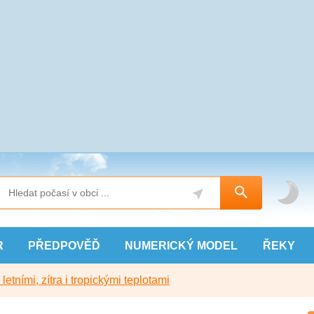
R
PŘEDPOVĚĎ
NUMERICKÝ
MODEL
ŘEKY
etními, zítra i tropickými teplotami