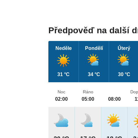
Předpověď na další 
Neděle
Pondělí
Úterý
31 °C
34 °C
30 °C
Noc
Ráno
Dop
02:00
05:00
08:00
1