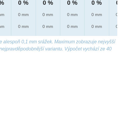
 %
0 %
0 %
0 %
0 %
0 %
mm
0 mm
0 mm
0 mm
0 mm
0 mm
mm
0 mm
0 mm
0 mm
0 mm
0 mm
e alespoň 0,1 mm srážek. Maximum zobrazuje nejvyšší
nejpravděpodobnější variantu. Výpočet vychází ze 40