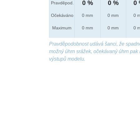
0 %
0 %
0
Pravděpod.
Očekáváno
0 mm
0 mm
0 
Maximum
0 mm
0 mm
0 
Pravděpodobnost udává šanci, že spadn
možný úhrn srážek, očekávaný úhrn pak 
výstupů modelu.