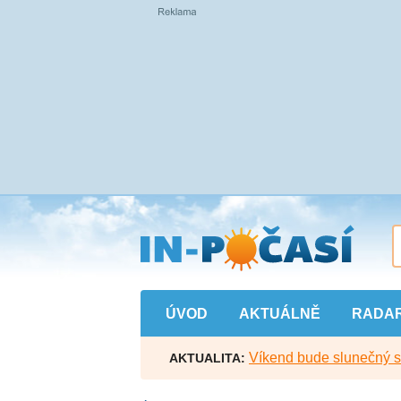
Přejít
na
hlavní
obsah
ÚVOD
AKTUÁLNĚ
RADA
Víkend bude slunečný s l
AKTUALITA: