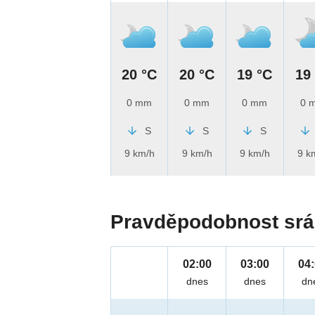
20 °C
20 °C
19 °C
19
0 mm
0 mm
0 mm
0 
S
S
S
9 km/h
9 km/h
9 km/h
9 k
Pravděpodobnost srá
02:00
03:00
04
dnes
dnes
dn