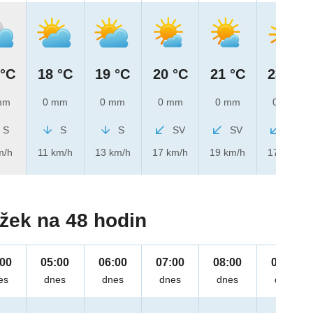
 °C
18 °C
19 °C
20 °C
21 °C
23 °C
mm
0 mm
0 mm
0 mm
0 mm
0 mm
S
S
S
SV
SV
SV
m/h
11 km/h
13 km/h
17 km/h
19 km/h
17 km/h
žek na 48 hodin
:00
05:00
06:00
07:00
08:00
09:00
es
dnes
dnes
dnes
dnes
dnes