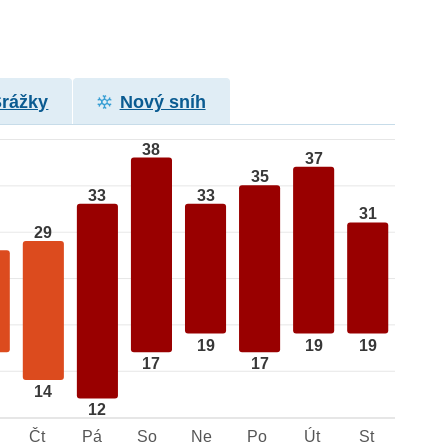
Srážky
Nový sníh
38
37
35
33
33
31
29
19
19
19
17
17
14
12
Čt
Pá
So
Ne
Po
Út
St