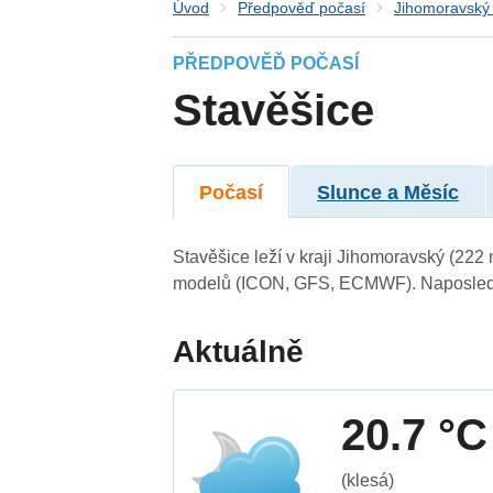
Úvod
Předpověď počasí
Jihomoravský 
PŘEDPOVĚĎ POČASÍ
Stavěšice
Počasí
Slunce a Měsíc
Stavěšice leží v kraji Jihomoravský (222
modelů (ICON, GFS, ECMWF). Naposledy 
Aktuálně
20.7 °C
(klesá)