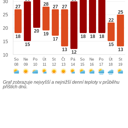
30
28
27
27
27
25
25
22
20
20
19
18
18
18
18
17
15
15
15
13
13
12
10
So
Ne
Po
Út
St
Čt
Pá
So
Ne
Po
Út
St
08
09
10
11
12
13
14
15
16
17
18
19
Graf zobrazuje nejvyšší a nejnižší denní teploty v průběhu
příštích dnů.