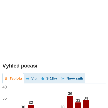
Výhled počasí
Teplota
Vítr
Srážky
Nový sníh
40
36
34
35
33
32
30
30