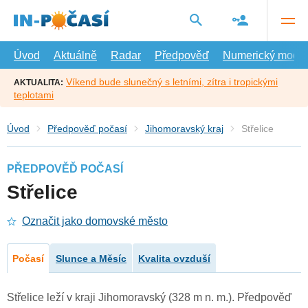
Přejít
na
hlavní
obsah
Úvod
Aktuálně
Radar
Předpověď
Numerický model
Víkend bude slunečný s letními, zítra i tropickými
AKTUALITA:
teplotami
Úvod
Předpověď počasí
Jihomoravský kraj
Střelice
PŘEDPOVĚĎ POČASÍ
Střelice
Označit jako domovské město
Počasí
Slunce a Měsíc
Kvalita ovzduší
Střelice leží v kraji Jihomoravský (328 m n. m.). Předpověď