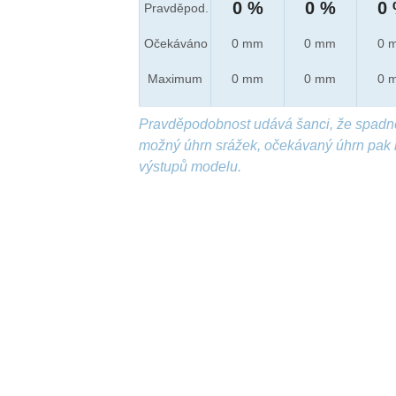
0 %
0 %
0
Pravděpod.
Očekáváno
0 mm
0 mm
0 
Maximum
0 mm
0 mm
0 
Pravděpodobnost udává šanci, že spadn
možný úhrn srážek, očekávaný úhrn pak 
výstupů modelu.