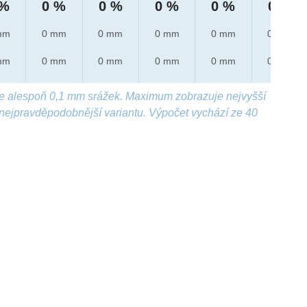
 %
0 %
0 %
0 %
0 %
0 %
mm
0 mm
0 mm
0 mm
0 mm
0 mm
mm
0 mm
0 mm
0 mm
0 mm
0 mm
e alespoň 0,1 mm srážek. Maximum zobrazuje nejvyšší
nejpravděpodobnější variantu. Výpočet vychází ze 40