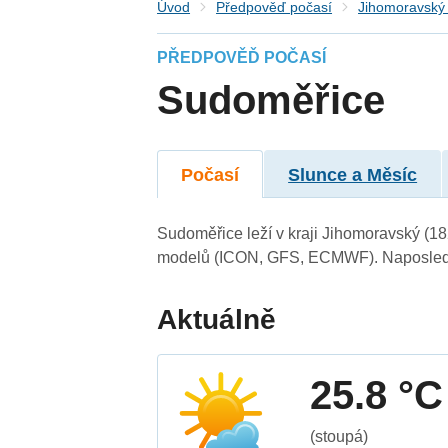
Úvod
Předpověď počasí
Jihomoravský 
PŘEDPOVĚĎ POČASÍ
Sudoměřice
Počasí
Slunce a Měsíc
Sudoměřice leží v kraji Jihomoravský (1
modelů (ICON, GFS, ECMWF). Naposledy 
Aktuálně
25.8 °C
(stoupá)