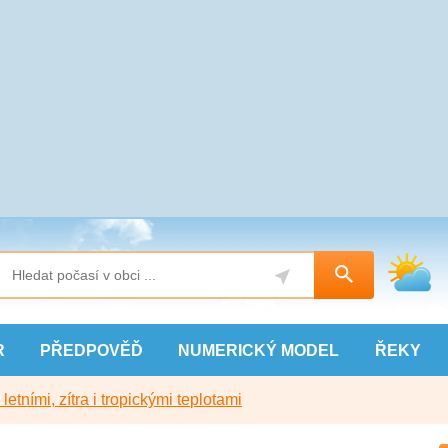
R
PŘEDPOVĚĎ
NUMERICKÝ
MODEL
ŘEKY
etními, zítra i tropickými teplotami