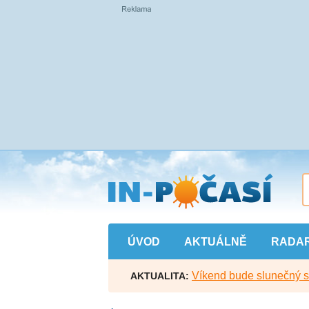
Přejít
na
hlavní
obsah
ÚVOD
AKTUÁLNĚ
RADA
Víkend bude slunečný s l
AKTUALITA: