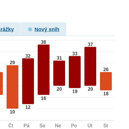
Srážky
Nový sníh
38
37
33
32
31
29
26
20
20
19
18
16
12
10
Čt
Pá
So
Ne
Po
Út
St