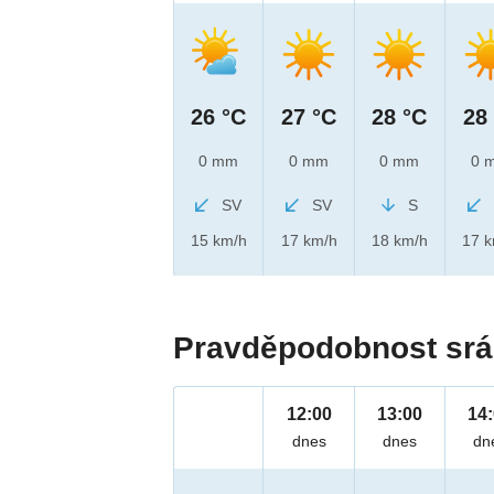
26 °C
27 °C
28 °C
28
0 mm
0 mm
0 mm
0 
SV
SV
S
15 km/h
17 km/h
18 km/h
17 
Pravděpodobnost srá
12:00
13:00
14
dnes
dnes
dn