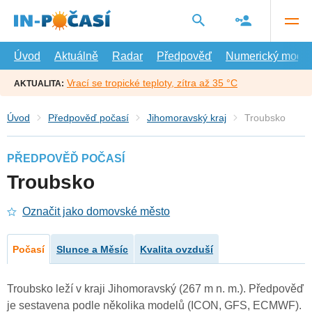
Přejít
na
hlavní
obsah
Úvod
Aktuálně
Radar
Předpověď
Numerický model
Vrací se tropické teploty, zítra až 35 °C
AKTUALITA:
Úvod
Předpověď počasí
Jihomoravský kraj
Troubsko
PŘEDPOVĚĎ POČASÍ
Troubsko
Označit jako domovské město
Počasí
Slunce a Měsíc
Kvalita ovzduší
Troubsko leží v kraji Jihomoravský (267 m n. m.). Předpověď
je sestavena podle několika modelů (ICON, GFS, ECMWF).