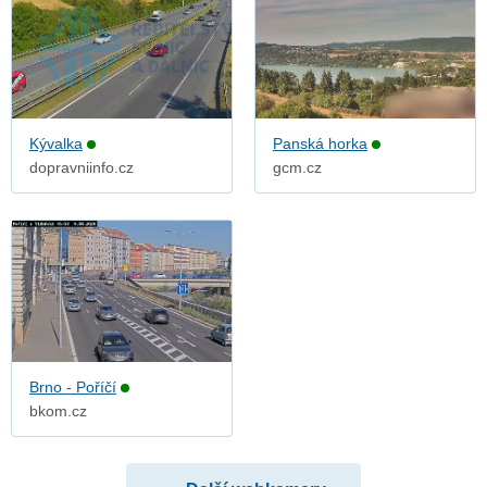
Kývalka
Panská horka
dopravniinfo.cz
gcm.cz
Brno - Poříčí
bkom.cz