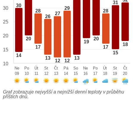
32
31
30
29
30
28
28
27
26
25
20
20
20
19
18
17
17
15
15
14
13
13
12
12
10
Ne
Po
Út
St
Čt
Pá
So
Ne
Po
Út
St
Čt
09
10
11
12
13
14
15
16
17
18
19
20
Graf zobrazuje nejvyšší a nejnižší denní teploty v průběhu
příštích dnů.