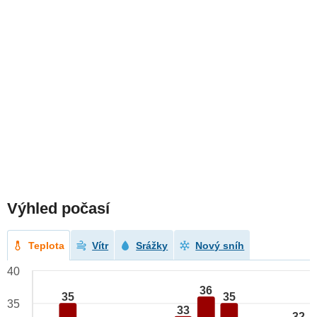
Výhled počasí
Teplota
Vítr
Srážky
Nový sníh
40
36
35
35
35
33