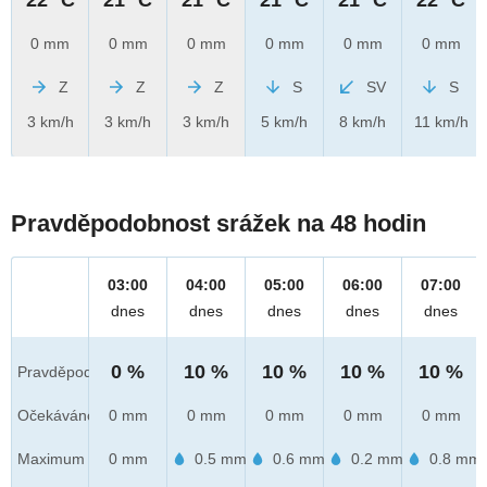
0 mm
0 mm
0 mm
0 mm
0 mm
0 mm
Z
Z
Z
S
SV
S
3 km/h
3 km/h
3 km/h
5 km/h
8 km/h
11 km/h
Pravděpodobnost srážek na 48 hodin
03:00
04:00
05:00
06:00
07:00
dnes
dnes
dnes
dnes
dnes
0 %
10 %
10 %
10 %
10 %
Pravděpod.
Očekáváno
0 mm
0 mm
0 mm
0 mm
0 mm
Maximum
0 mm
0.5 mm
0.6 mm
0.2 mm
0.8 mm