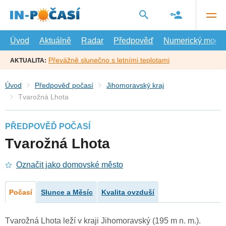
Přejít
na
hlavní
obsah
Úvod
Aktuálně
Radar
Předpověď
Numerický model
Převážně slunečno s letními teplotami
AKTUALITA:
Úvod
Předpověď počasí
Jihomoravský kraj
Tvarožná Lhota
PŘEDPOVĚĎ POČASÍ
Tvarožná Lhota
Označit jako domovské město
Počasí
Slunce a Měsíc
Kvalita ovzduší
Tvarožná Lhota leží v kraji Jihomoravský (195 m n. m.).