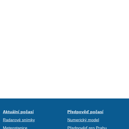
Aktuální počasí
Předpověď počasí
Radarové snímky
Numerický model
Meteostanice
Předpověď pro Prahu