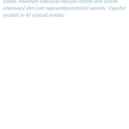
srážek. Maximum zobrazuje nejvyšší možný úhrn srážek,
očekávaný úhrn pak nejpravděpodobnější variantu. Výpočet
vychází ze 40 výstupů modelu.