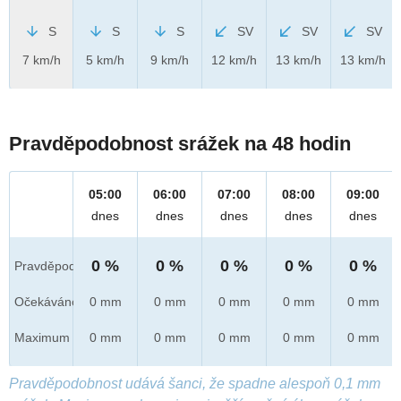
S
S
S
SV
SV
SV
7 km/h
5 km/h
9 km/h
12 km/h
13 km/h
13 km/h
Pravděpodobnost srážek na 48 hodin
05:00
06:00
07:00
08:00
09:00
dnes
dnes
dnes
dnes
dnes
0 %
0 %
0 %
0 %
0 %
Pravděpod.
Očekáváno
0 mm
0 mm
0 mm
0 mm
0 mm
Maximum
0 mm
0 mm
0 mm
0 mm
0 mm
Pravděpodobnost udává šanci, že spadne alespoň 0,1 mm