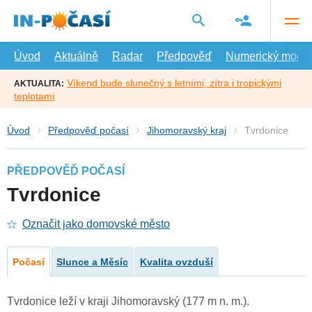
Přejít
na
hlavní
obsah
Úvod
Aktuálně
Radar
Předpověď
Numerický model
Víkend bude slunečný s letními, zítra i tropickými
AKTUALITA:
teplotami
Úvod
Předpověď počasí
Jihomoravský kraj
Tvrdonice
PŘEDPOVĚĎ POČASÍ
Tvrdonice
Označit jako domovské město
Počasí
Slunce a Měsíc
Kvalita ovzduší
Tvrdonice leží v kraji Jihomoravský (177 m n. m.).