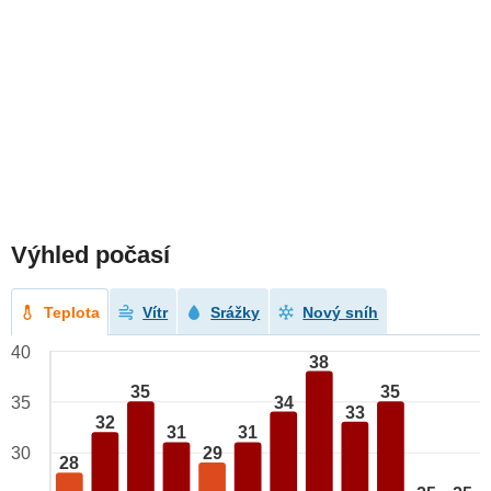
Výhled počasí
Teplota
Vítr
Srážky
Nový sníh
40
38
35
35
34
35
33
32
31
31
29
30
28