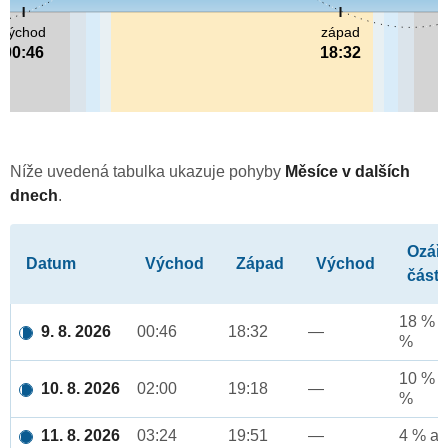
východ
západ
00:46
18:32
Níže uvedená tabulka ukazuje pohyby
Měsíce v dalších
dnech
.
Ozář
Datum
Východ
Západ
Východ
část
18 % a
9. 8. 2026
00:46
18:32
—
%
10 % a
10. 8. 2026
02:00
19:18
—
%
11. 8. 2026
03:24
19:51
—
4 % až