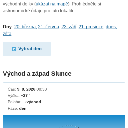
východní délky (
ukázat na mapě
). Prohlédněte si
astronomické údaje pro tuto lokalitu.
Dny:
20. března
,
21. června
,
23. září
,
21. prosince
,
dnes
,
zítra
Vybrat den
Východ a západ Slunce
Čas:
9. 8. 2026
08:33
Výška:
+27 °
Poloha:
východ
↓
Fáze:
den