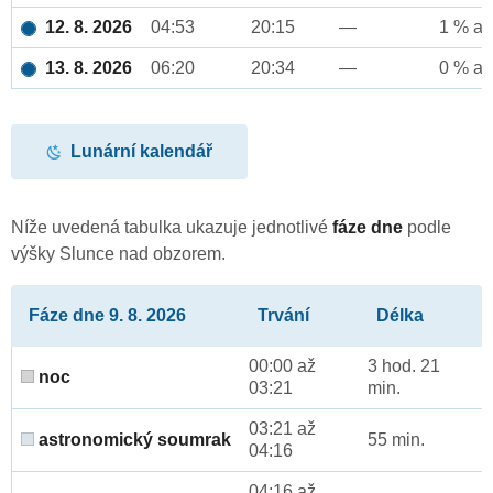
12. 8. 2026
04:53
20:15
—
1 % až
13. 8. 2026
06:20
20:34
—
0 % až
Lunární kalendář
Níže uvedená tabulka ukazuje jednotlivé
fáze dne
podle
výšky Slunce nad obzorem.
Fáze dne 9. 8. 2026
Trvání
Délka
00:00 až
3 hod. 21
noc
03:21
min.
03:21 až
astronomický soumrak
55 min.
04:16
04:16 až