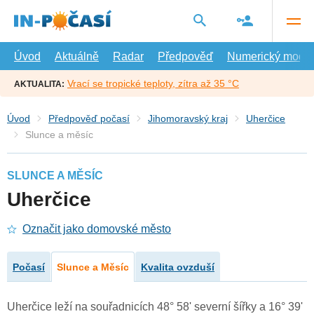
Přejít
na
hlavní
obsah
Úvod
Aktuálně
Radar
Předpověď
Numerický model
Vrací se tropické teploty, zítra až 35 °C
AKTUALITA:
Úvod
Předpověď počasí
Jihomoravský kraj
Uherčice
Slunce a měsíc
SLUNCE A MĚSÍC
Uherčice
Označit jako domovské město
Počasí
Slunce a Měsíc
Kvalita ovzduší
Uherčice leží na souřadnicích 48° 58' severní šířky a 16° 39'