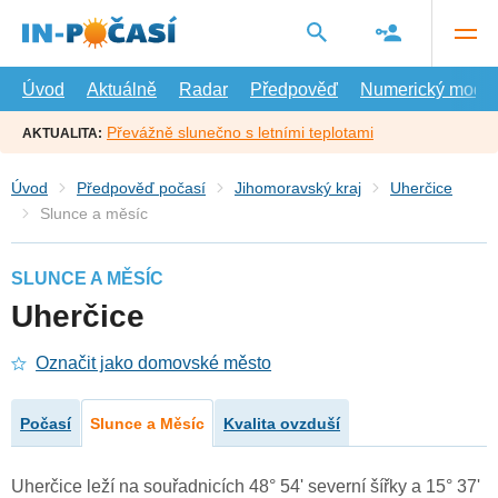
Přejít
na
hlavní
obsah
Úvod
Aktuálně
Radar
Předpověď
Numerický model
Převážně slunečno s letními teplotami
AKTUALITA:
Úvod
Předpověď počasí
Jihomoravský kraj
Uherčice
Slunce a měsíc
SLUNCE A MĚSÍC
Uherčice
Označit jako domovské město
Počasí
Slunce a Měsíc
Kvalita ovzduší
Uherčice leží na souřadnicích 48° 54' severní šířky a 15° 37'