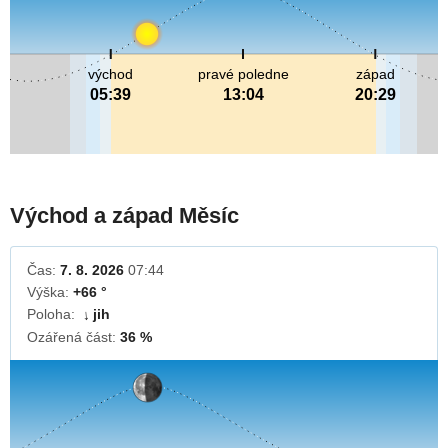
východ
pravé poledne
západ
05:39
13:04
20:29
Východ a západ Měsíc
Čas:
7. 8. 2026
07:44
Výška:
+66 °
Poloha:
jih
↓
Ozářená část:
36 %