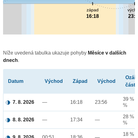
západ
vých
16:18
23:
Níže uvedená tabulka ukazuje pohyby
Měsíce v dalších
dnech
.
Ozář
Datum
Východ
Západ
Východ
část
39 % a
7. 8. 2026
—
16:18
23:56
%
28 % a
8. 8. 2026
—
17:34
—
%
18 % a
9. 8. 2026
00:51
18:36
—