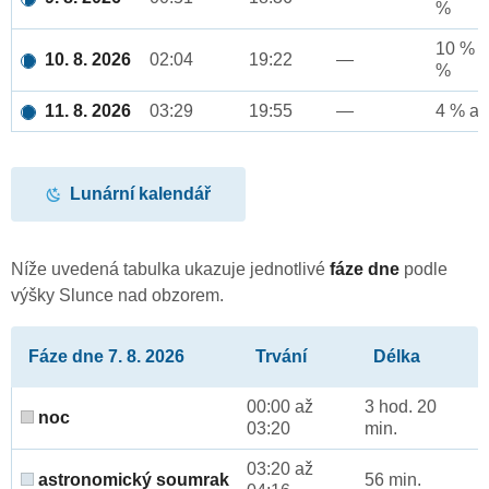
%
10 % a
10. 8. 2026
02:04
19:22
—
%
11. 8. 2026
03:29
19:55
—
4 % až
Lunární kalendář
Níže uvedená tabulka ukazuje jednotlivé
fáze dne
podle
výšky Slunce nad obzorem.
Fáze dne 7. 8. 2026
Trvání
Délka
00:00 až
3 hod. 20
noc
03:20
min.
03:20 až
astronomický soumrak
56 min.