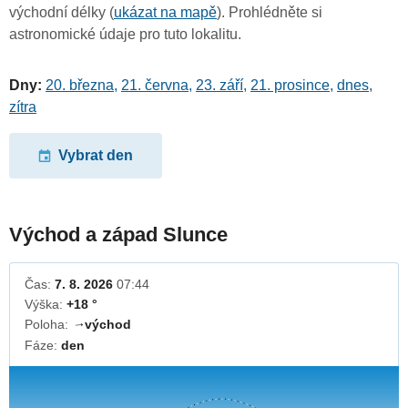
východní délky (
ukázat na mapě
). Prohlédněte si
astronomické údaje pro tuto lokalitu.
Dny:
20. března
,
21. června
,
23. září
,
21. prosince
,
dnes
,
zítra
Vybrat den
Východ a západ Slunce
Čas:
7. 8. 2026
07:44
Výška:
+18 °
Poloha:
východ
↓
Fáze:
den