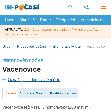
Přejít
na
hlavní
obsah
Úvod
Aktuálně
Radar
Předpověď
Numerický model
Začíná ochlazení, místy přeháňky nebo bouřky,
AKTUALITA:
zejména na východě
Úvod
Předpověď počasí
Jihomoravský kraj
Vacenovice
PŘEDPOVĚĎ POČASÍ
Vacenovice
Označit jako domovské město
Počasí
Slunce a Měsíc
Kvalita ovzduší
Vacenovice leží v kraji Jihomoravský (200 m n. m.).