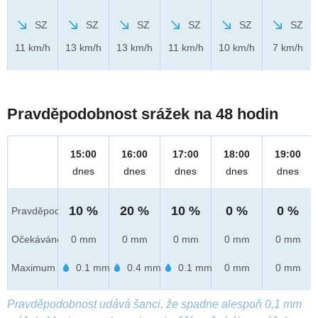
SZ
SZ
SZ
SZ
SZ
SZ
11 km/h
13 km/h
13 km/h
11 km/h
10 km/h
7 km/h
Pravděpodobnost srážek na 48 hodin
15:00
16:00
17:00
18:00
19:00
dnes
dnes
dnes
dnes
dnes
10 %
20 %
10 %
0 %
0 %
Pravděpod.
Očekáváno
0 mm
0 mm
0 mm
0 mm
0 mm
Maximum
0.1 mm
0.4 mm
0.1 mm
0 mm
0 mm
Pravděpodobnost udává šanci, že spadne alespoň 0,1 mm