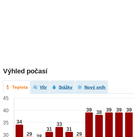
Výhled počasí
Teplota
Vítr
Srážky
Nový sníh
45
39
39
39
39
40
38
34
35
33
31
31
29
29
30
28