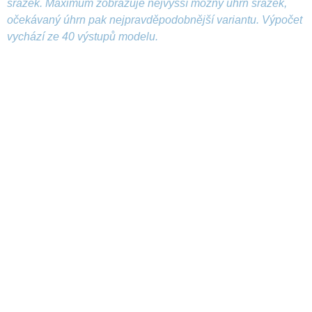
srážek. Maximum zobrazuje nejvyšší možný úhrn srážek,
očekávaný úhrn pak nejpravděpodobnější variantu. Výpočet
vychází ze 40 výstupů modelu.