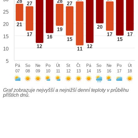
28
28
27
27
25
20
21
20
19
17
17
17
15
16
15
15
12
12
10
11
5
Pá
So
Ne
Po
Út
St
Čt
Pá
So
Ne
Po
Út
07
08
09
10
11
12
13
14
15
16
17
18
Graf zobrazuje nejvyšší a nejnižší denní teploty v průběhu
příštích dnů.