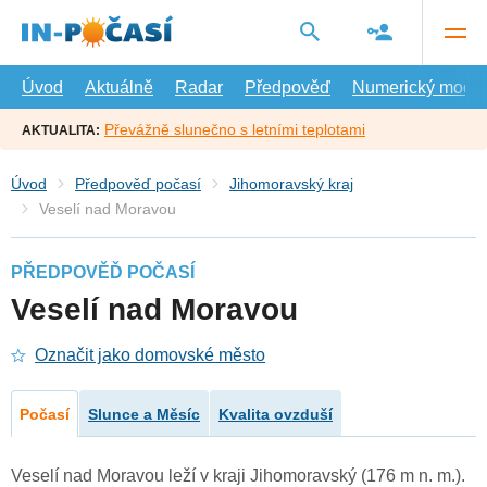
Přejít
na
hlavní
obsah
Úvod
Aktuálně
Radar
Předpověď
Numerický model
Převážně slunečno s letními teplotami
AKTUALITA:
Úvod
Předpověď počasí
Jihomoravský kraj
Veselí nad Moravou
PŘEDPOVĚĎ POČASÍ
Veselí nad Moravou
Označit jako domovské město
Počasí
Slunce a Měsíc
Kvalita ovzduší
Veselí nad Moravou leží v kraji Jihomoravský (176 m n. m.).