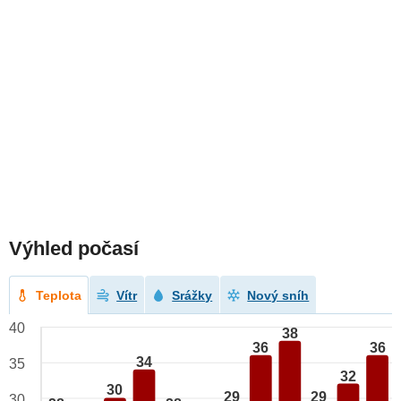
Výhled počasí
Teplota
Vítr
Srážky
Nový sníh
40
38
36
36
34
35
32
30
29
29
30