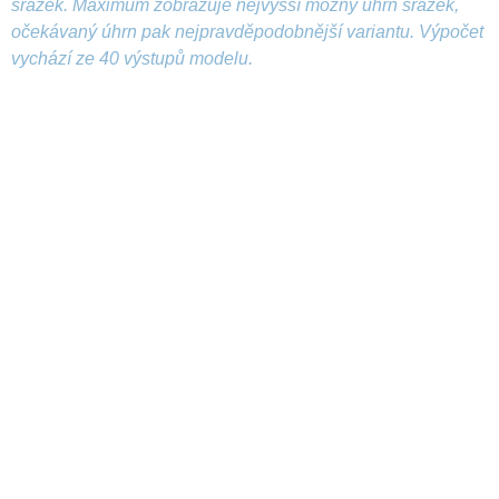
srážek. Maximum zobrazuje nejvyšší možný úhrn srážek,
očekávaný úhrn pak nejpravděpodobnější variantu. Výpočet
vychází ze 40 výstupů modelu.