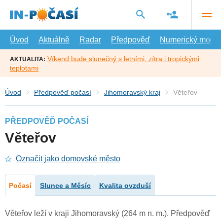
Přejít
na
hlavní
obsah
Úvod
Aktuálně
Radar
Předpověď
Numerický model
Víkend bude slunečný s letními, zítra i tropickými
AKTUALITA:
teplotami
Úvod
Předpověď počasí
Jihomoravský kraj
Věteřov
PŘEDPOVĚĎ POČASÍ
Věteřov
Označit jako domovské město
Počasí
Slunce a Měsíc
Kvalita ovzduší
Věteřov leží v kraji Jihomoravský (264 m n. m.). Předpověď