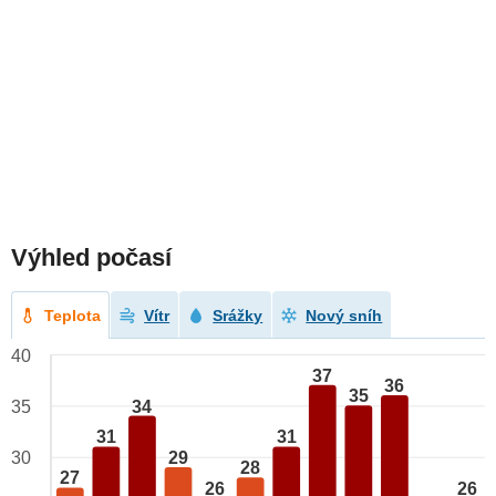
Výhled počasí
Teplota
Vítr
Srážky
Nový sníh
40
37
36
35
34
35
31
31
29
30
28
27
26
26