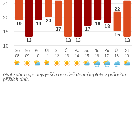
25
22
20
20
19
19
19
18
17
17
15
15
13
13
13
13
10
So
Ne
Po
Út
St
Čt
Pá
So
Ne
Po
Út
St
08
09
10
11
12
13
14
15
16
17
18
19
Graf zobrazuje nejvyšší a nejnižší denní teploty v průběhu
příštích dnů.