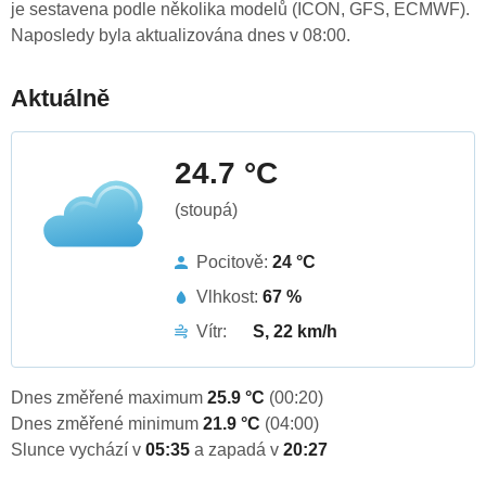
je sestavena podle několika modelů (ICON, GFS, ECMWF).
Naposledy byla aktualizována dnes v 08:00.
Aktuálně
24.7 °C
(stoupá)
Pocitově:
24 °C
Vlhkost:
67 %
Vítr:
S, 22 km/h
Dnes změřené maximum
25.9 °C
(00:20)
Dnes změřené minimum
21.9 °C
(04:00)
Slunce vychází v
05:35
a zapadá v
20:27