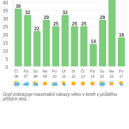
40
36
35
32
32
29
29
30
25
25
25
25
22
18
20
14
15
10
5
0
Čt
Pá
So
Ne
Po
Út
St
Čt
Pá
So
Ne
Po
06
07
08
09
10
11
12
13
14
15
16
17
Graf zobrazuje maximální nárazy větru v km/h v průběhu
příštích dnů.