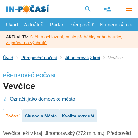
Přejít
na
hlavní
obsah
Úvod
Aktuálně
Radar
Předpověď
Numerický model
Začíná ochlazení, místy přeháňky nebo bouřky,
AKTUALITA:
zejména na východě
Úvod
Předpověď počasí
Jihomoravský kraj
Vevčice
PŘEDPOVĚĎ POČASÍ
Vevčice
Označit jako domovské město
Počasí
Slunce a Měsíc
Kvalita ovzduší
Vevčice leží v kraji Jihomoravský (272 m n. m.). Předpověď